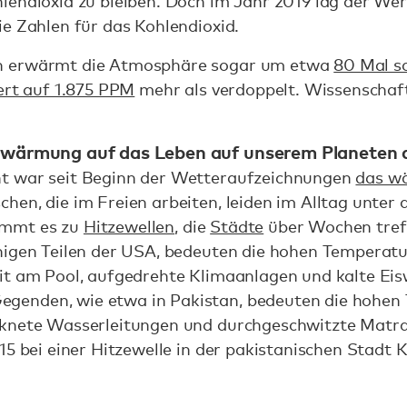
lendioxid zu bleiben. Doch im Jahr 2019 lag der We
ie Zahlen für das Kohlendioxid.
n erwärmt die Atmosphäre sogar um etwa
80 Mal sc
rt auf 1.875 PPM
mehr als verdoppelt. Wissenschaf
erwärmung auf das Leben auf unserem Planeten 
t war seit Beginn der Wetteraufzeichnungen
das w
en, die im Freien arbeiten, leiden im Alltag unter 
ommt es zu
Hitzewellen
, die
Städte
über Wochen tref
nigen Teilen der USA, bedeuten die hohen Temperatur
it am Pool, aufgedrehte Klimaanlagen und kalte Eisw
enden, wie etwa in Pakistan, bedeuten die hohen
knete Wasserleitungen und durchgeschwitzte Matra
15 bei einer Hitzewelle in der pakistanischen Stadt 