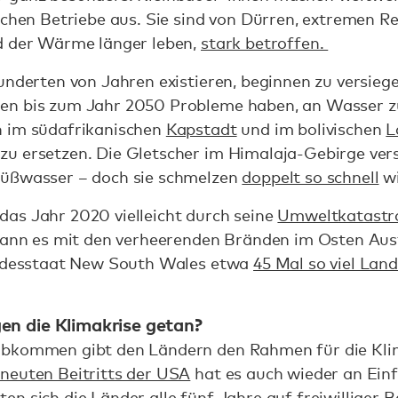
ichen Betriebe aus. Sie sind von Dürren, extremen R
d der Wärme länger leben,
stark betroffen.
underten von Jahren existieren, beginnen zu versieg
en bis zum Jahr 2050 Probleme haben, an Wasser zu
n im südafrikanischen
Kapstadt
und im bolivischen
L
u ersetzen. Die Gletscher im Himalaja-Gebirge ve
Süßwasser – doch sie schmelzen
doppelt so schnell
wi
as Jahr 2020 vielleicht durch seine
Umweltkatastr
egann es mit den verheerenden Bränden im Osten Aus
undesstaat New South Wales etwa
45 Mal so viel Lan
en die Klimakrise getan?
zabkommen gibt den Ländern den Rahmen für die K
neuten Beitritts der USA
hat es auch wieder an Ein
en sich die Länder alle fünf Jahre auf
freiwilliger B