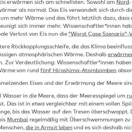
ktis erwärmen sich am schnellsten. Sowohl am
Nord
-
wärmer als normal. Das Eis verwandelt sich durch d
um mehr Wärme und das führt letztlich dazu, dass 
eunigt sich immer mehr. Wissenschaftler*innen ha
bale Verlust von Eis nun die
“Worst Case Szenario”-
tere Rückkopplungsschleife, die das Klima beeinflus
hüssigen atmosphärischen Wärme. Deshalb
erwärmen
. Zur Verdeutlichung: Wissenschaftler*innen haben 
 Wärme von rund
fünf Hiroshima-Atombomben
absor
melzenden Eises und der Erwärmung der Meere sind 
el Wasser in die Meere, dass der Meeresspiegel um
r
t. Das ist in etwa vergleichbar mit einem vollen Sp
ange, bis das Wasser auf den Tresen überschwappt.
bis
Mumbai
regelmäßig mit Überschwemmungen zu
 Menschen,
die in Armut leben
und es sich deshalb nic