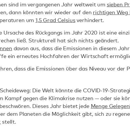
nen sind im vergangenen Jahr weltweit um
sieben P
ten, dann könnten wir wieder auf den
richtigen We
mperaturen um
1,5 Grad Celsius
verhindert.
e Ursache des Rückgangs im Jahr 2020 ist eine einzi
echen ließ. Strukturell hat sich nichts geändert.
innen
davon aus, dass die Emissionen in diesem Jahr
fe ein erneutes Hochfahren der Wirtschaft ermögli
hren, dass die Emissionen über das Niveau vor der 
Scheideweg: Die Welt könnte die COVID-19-Strateg
m Kampf gegen die Klimakrise nutzen — oder sie kö
eschwören. Dieses Jahr bietet jede
Menge Gelegen
der dem Planeten die Möglichkeit gibt, sich zu regen
t
stellt.