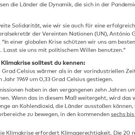
en die Länder die Dynamik, die sich in der Pandemie
ite Solidarität, wie wir sie auch für eine erfolgre
eralsekretär der Vereinten Nationen (UN), António 
.
“In einer globalen Krise schützen wir uns am besten
 Lasst sie uns mit politischem Willen benutzen.“
 Klimakrise solltest du kennen:
8 Grad Celsius wärmer als in der vorindustriellen Ze
m Jahr 1969 um 0,33 Grad Celsius gestiegen.
missionen haben in den vergangenen zehn Jahren 
n. Wenn das in diesem Maß weitergeht, wird das w
enge an Kohlendioxid, die Länder ausstoßen können, 
urbereiche zu bewegen, in den kommenden
sechs bis
e Klimakrise erfordert Klimagerechtigkeit. Die 20 r