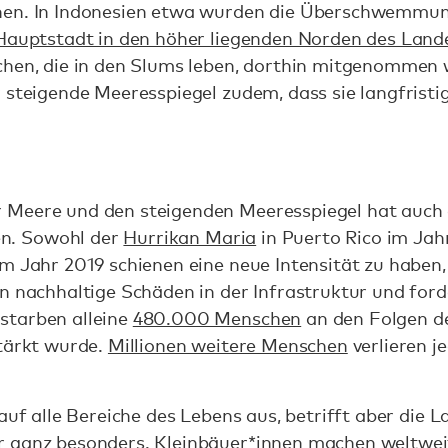
hen. In Indonesien etwa wurden die Überschwemmun
Hauptstadt in den höher liegenden Norden des Lande
chen, die in den Slums leben, dorthin mitgenommen w
 steigende Meeresspiegel zudem, dass sie langfristi
Meere und den steigenden Meeresspiegel hat auch d
. Sowohl der
Hurrikan Maria
in Puerto Rico im Jah
 Jahr 2019 schienen eine neue Intensität zu haben, 
en nachhaltige Schäden in der Infrastruktur und for
starben alleine
480.000 Menschen
an den Folgen d
stärkt wurde.
Millionen weitere Menschen
verlieren j
 auf alle Bereiche des Lebens aus, betrifft aber die 
r ganz besonders. Kleinbäuer*innen machen weltwei