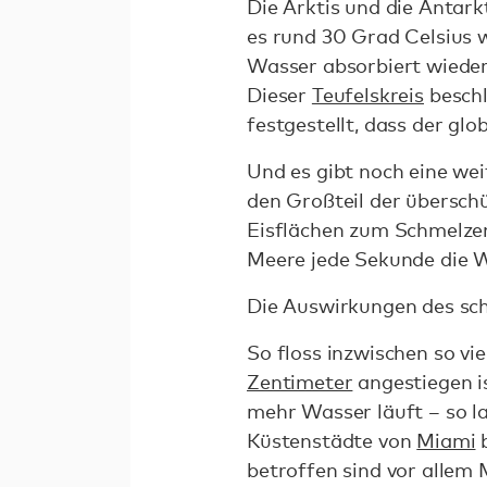
Die Arktis und die Antar
es rund 30 Grad Celsius 
Wasser absorbiert wieder
Dieser
Teufelskreis
beschl
festgestellt, dass der glo
Und es gibt noch eine wei
den Großteil der übersc
Eisflächen zum Schmelzen
Meere jede Sekunde die
Die Auswirkungen des sch
So floss inzwischen so vi
Zentimeter
angestiegen is
mehr Wasser läuft – so l
Küstenstädte von
Miami
betroffen sind vor allem