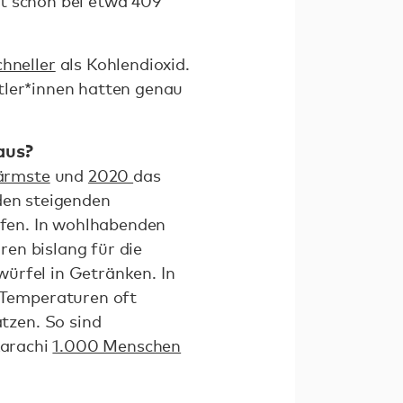
rt schon bei etwa 409
hneller
als Kohlendioxid.
tler*innen hatten genau
aus?
ärmste
und
2020
das
den steigenden
fen. In wohlhabenden
en bislang für die
ürfel in Getränken. In
 Temperaturen oft
tzen. So sind
Karachi
1.000 Menschen