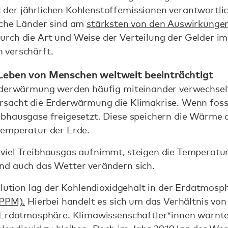
t
der jährlichen Kohlenstoffemissionen verantwortli
he Länder sind am
stärksten von den Auswirkunge
durch die Art und Weise der Verteilung der Gelder i
h verschärft.
 Leben von Menschen weltweit beeinträchtigt
rderwärmung werden häufig miteinander verwechselt 
sacht die Erderwärmung die Klimakrise. Wenn foss
ibhausgase freigesetzt. Diese speichern die Wärme
temperatur der Erde.
viel Treibhausgas aufnimmt, steigen die Temperatu
nd auch das Wetter verändern sich.
olution lag der Kohlendioxidgehalt in der Erdatmos
(PPM).
Hierbei handelt es sich um das Verhältnis vo
 Erdatmosphäre. Klimawissenschaftler*innen warnte