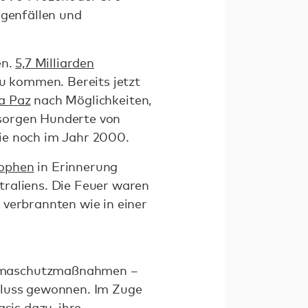
egenfällen und
en.
5,7 Milliarden
 kommen. Bereits jetzt
a Paz
nach Möglichkeiten,
rsorgen Hunderte von
e noch im Jahr 2000.
ophen
in Erinnerung
traliens. Die Feuer waren
d
verbrannten wie in einer
limaschutzmaßnahmen –
fluss gewonnen. Im Zuge
asis
dazu, ihre