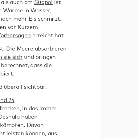
 als auch am
Südpol
ist
ie Wärme in Wasser,
noch mehr Eis schmilzt.
ben vor Kurzem
Vorhersagen
erreicht hat.
st: Die Meere absorbieren
 sie sich
und bringen
berechnet, dass die
biert.
überall sichtbar.
und 24
ülbecken, in das immer
 Deshalb haben
 kämpfen. Davon
ht leisten können, aus