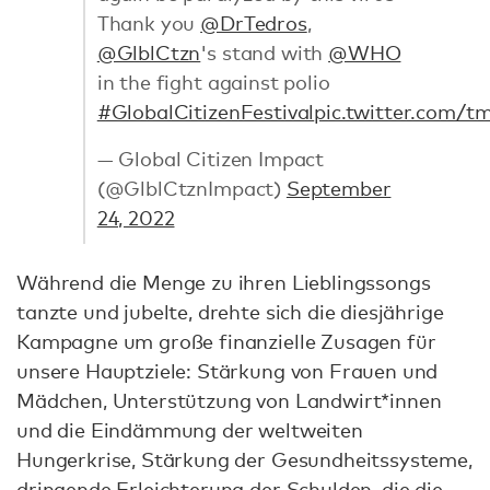
Thank you
@DrTedros
,
@GlblCtzn
's stand with
@WHO
in the fight against polio
#GlobalCitizenFestival
pic.twitter.com/t
— Global Citizen Impact
(@GlblCtznImpact)
September
24, 2022
Während die Menge zu ihren Lieblingssongs
tanzte und jubelte, drehte sich die diesjährige
Kampagne um große finanzielle Zusagen für
unsere Hauptziele: Stärkung von Frauen und
Mädchen, Unterstützung von Landwirt*innen
und die Eindämmung der weltweiten
Hungerkrise, Stärkung der Gesundheitssysteme,
dringende Erleichterung der Schulden, die die