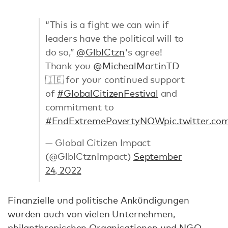
“This is a fight we can win if
leaders have the political will to
do so,”
@GlblCtzn
's agree!
Thank you
@MichealMartinTD
🇮🇪 for your continued support
of
#GlobalCitizenFestival
and
commitment to
#EndExtremePovertyNOW
pic.twitter.c
— Global Citizen Impact
(@GlblCtznImpact)
September
24, 2022
Finanzielle und politische Ankündigungen
wurden auch von vielen Unternehmen,
philanthropischen Organisationen und NGO-