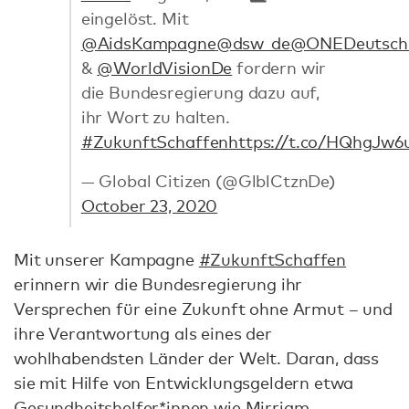
eingelöst. Mit
@AidsKampagne
@dsw_de
@ONEDeutsch
&
@WorldVisionDe
fordern wir
die Bundesregierung dazu auf,
ihr Wort zu halten.
#ZukunftSchaffen
https://t.co/HQhgJw6
— Global Citizen (@GlblCtznDe)
October 23, 2020
Mit unserer Kampagne
#ZukunftSchaffen
erinnern wir die Bundesregierung ihr
Versprechen für eine Zukunft ohne Armut – und
ihre Verantwortung als eines der
wohlhabendsten Länder der Welt. Daran, dass
sie mit Hilfe von Entwicklungsgeldern etwa
Gesundheitshelfer*innen wie Mirriam