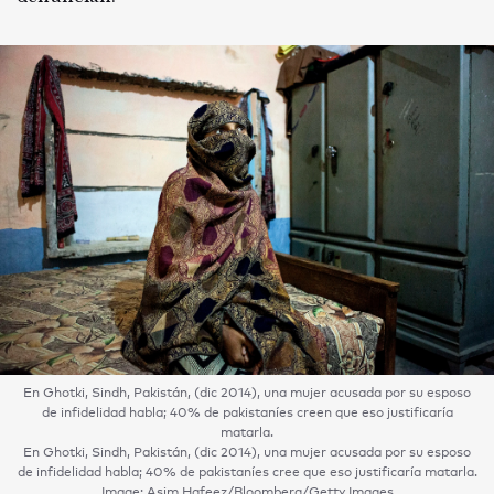
En Ghotki, Sindh, Pakistán, (dic 2014), una mujer acusada por su esposo
de infidelidad habla; 40% de pakistaníes creen que eso justificaría
matarla.
En Ghotki, Sindh, Pakistán, (dic 2014), una mujer acusada por su esposo
de infidelidad habla; 40% de pakistaníes cree que eso justificaría matarla.
Image: Asim Hafeez/Bloomberg/Getty Images