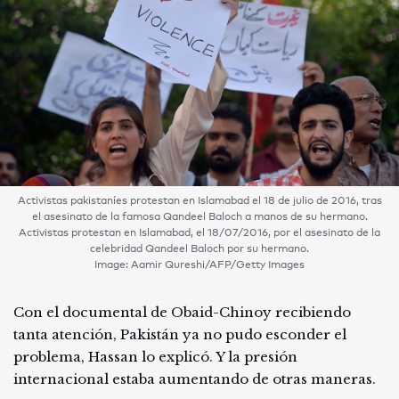
Activistas pakistaníes protestan en Islamabad el 18 de julio de 2016, tras
el asesinato de la famosa Qandeel Baloch a manos de su hermano.
Activistas protestan en Islamabad, el 18/07/2016, por el asesinato de la
celebridad Qandeel Baloch por su hermano.
Image: Aamir Qureshi/AFP/Getty Images
Con el documental de Obaid-Chinoy recibiendo
tanta atención, Pakistán ya no pudo esconder el
problema, Hassan lo explicó. Y la presión
internacional estaba aumentando de otras maneras.