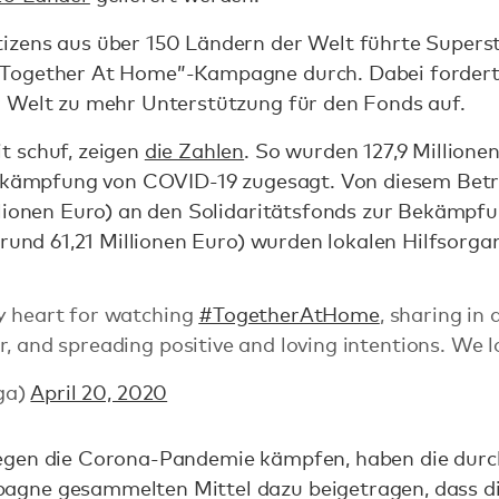
izens aus über 150 Ländern der Welt führte Supers
Together At Home”-Kampagne durch. Dabei forderte
 Welt zu mehr Unterstützung für den Fonds auf.
t schuf, zeigen
die Zahlen
. So wurden 127,9 Millione
Bekämpfung von COVID-19 zugesagt. Von diesem Betra
llionen Euro) an den Solidaritätsfonds zur Bekämp
(rund 61,21 Millionen Euro) wurden lokalen Hilfsorg
y heart for watching
#TogetherAtHome
, sharing in
, and spreading positive and loving intentions. We l
ga)
April 20, 2020
egen die Corona-Pandemie kämpfen, haben die durc
gne gesammelten Mittel dazu beigetragen, dass d