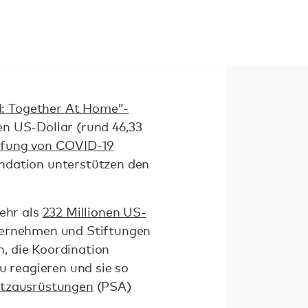
d: Together At Home”-
nen US-Dollar (rund 46,33
pfung von COVID-19
undation unterstützen den
ehr als
232 Millionen US-
ternehmen und Stiftungen
, die Koordination
u reagieren und sie so
utzausrüstungen
(PSA)