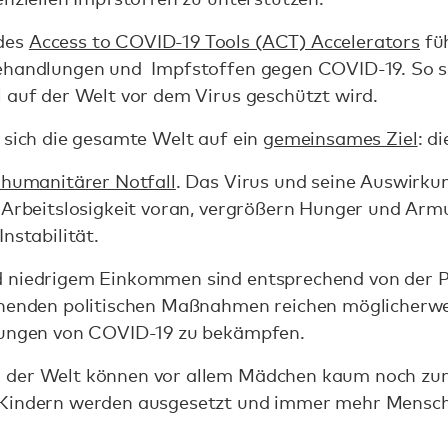
des
Access to COVID-19 Tools (ACT) Accelerators
füh
ehandlungen und Impfstoffen gegen COVID-19. So sol
l auf der Welt vor dem Virus geschützt wird.
 sich die gesamte Welt auf ein
gemeinsames Ziel
: d
 humanitärer Notfall
. Das Virus und seine Auswirku
 Arbeitslosigkeit voran, vergrößern Hunger und Arm
Instabilität.
d niedrigem Einkommen sind entsprechend von der
ehenden politischen Maßnahmen reichen möglicherwe
rkungen von COVID-19 zu bekämpfen.
 der Welt können vor allem Mädchen kaum noch zur
 Kindern werden ausgesetzt und immer mehr Mensche