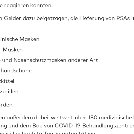
e reagieren konnten.
n Gelder dazu beigetragen, die Lieferung von PSAs 
:
izinische Masken
P2-Masken
d- und Nasenschutzmasken anderer Art
alhandschuhe
zkittel
zbrillen
erden.
n außerdem dabei, weltweit über 180 medizinische
nung und dem Bau von COVID-19-Behandlungszentren 
enziellen Impfstoffen zu unterstützen.