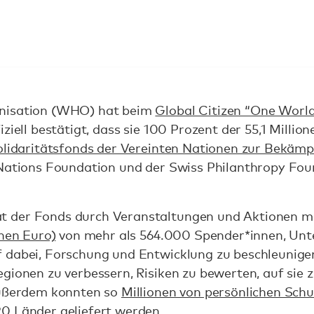
anisation (WHO) hat beim
Global Citizen “One Worl
ziell bestätigt, dass sie 100 Prozent der 55,1 Millio
olidaritätsfonds der Vereinten Nationen zur Bekäm
 Nations Foundation und der Swiss Philanthropy Fo
 der Fonds durch Veranstaltungen und Aktionen m
onen Euro)
von mehr als 564.000 Spender*innen, Un
 dabei, Forschung und Entwicklung zu beschleunigen
gionen zu verbessern, Risiken zu bewerten, auf sie z
Außerdem konnten so
Millionen von persönlichen Sch
20 Länder
geliefert werden.