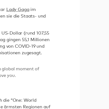
tar
Lady Gaga
im
n sie die Staats- und
n US-Dollar (rund 107,55
g gingen 55,1 Millionen
fung von COVID-19 und
anisationen zugesagt.
 a global moment of
ove you.
h die “One: World
ie ärmsten Regionen auf