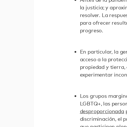
la justicia; y apr
resolver. La respue
para ofrecer result
progreso.
En particular, la g
acceso a la protecc
propiedad y tierra,
experimentar incon
Los grupos margina
LGBTQ+, las person
desproporcionada
p
discriminación, el p
que participen ple