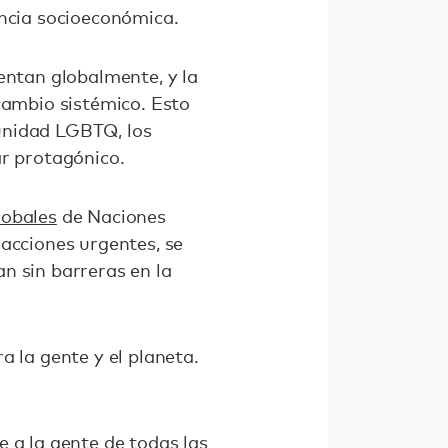
encia socioeconómica.
entan globalmente, y la
cambio sistémico. Esto
munidad LGBTQ, los
ar protagónico.
lobales
de Naciones
 acciones urgentes, se
n sin barreras en la
a la gente y el planeta.
 a la gente de todas las