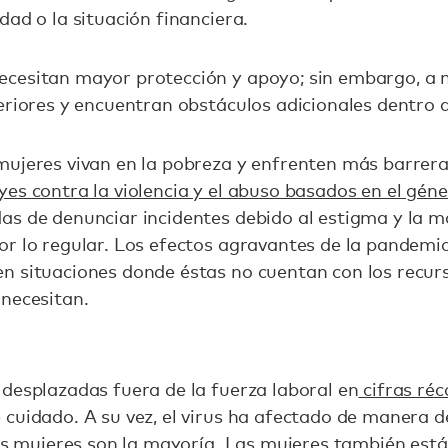
dad o la situación financiera.
ecesitan mayor protección y apoyo; sin embargo, a
eriores y encuentran obstáculos adicionales dentro de
ujeres vivan en la pobreza y enfrenten más barreras
es contra la violencia y el abuso basados en el gén
s de denunciar incidentes debido al estigma y la ma
or lo regular. Los efectos agravantes de la pandemi
n situaciones donde éstas no cuentan con los recurs
 necesitan.
desplazadas fuera de la fuerza laboral en
cifras réc
 cuidado. A su vez, el virus ha afectado de manera 
las mujeres son la mayoría. Las mujeres también est