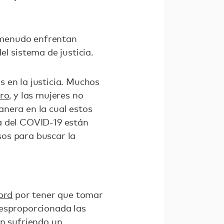
 menudo enfrentan
l sistema de justicia.
 en la justicia. Muchos
ero
, y las mujeres no
nera en la cual estos
a del COVID-19 están
os para buscar la
ord
por tener que tomar
desproporcionada las
án sufriendo un