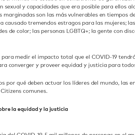
ón sexual y capacidades que era posible para ellos al
marginadas son las más vulnerables en tiempos de 
 ha causado tremendos estragos para las mujeres; la
es de color; las personas LGBTQ+; la gente con disc
para medir el impacto total que el COVID-19 tendrá 
ra converger y proveer equidad y justicia para todo
 por qué deben actuar los líderes del mundo, las em
l Citizens comunes.
bre la equidad y la justicia
ia del COVID-19,
5 mil millones de personas
en el m