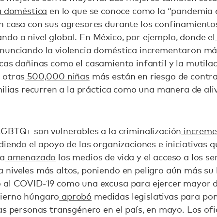
a doméstica
en lo que se conoce como la “pandemia 
 casa con sus agresores durante los confinamientos 
do a nivel global. En México, por ejemplo, donde el
nunciando la violencia doméstica
incrementaron
más
cas dañinas como el casamiento infantil y la mutila
 otras
500,000 niñas
más están en riesgo de contr
milias recurren a la práctica como una manera de aliv
GBTQ+ son vulnerables a la criminalización
increme
diendo
el apoyo de las organizaciones e iniciativas 
ha
amenazado
los medios de vida y el acceso a los ser
 niveles más altos, poniendo en peligro aún más su 
 al COVID-19 como una excusa para ejercer mayor di
ierno húngaro
aprobó
medidas legislativas para pone
as personas transgénero en el país, en mayo. Los ofic