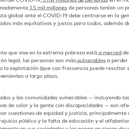
oximadamente
1.5 mil millones
de personas tenían un pr
sta global ante el COVID-19 debe centrarse en la gen
ados más equitativos y justos para todos, además de
ente que vive en la extrema pobreza está
a merced
del
ión legal, las personas son más
vulnerables
a perder 
 a la explotación (que con frecuencia puede resultar e
venientes a largo plazo.
dos y las comunidades vulnerables — incluyendo la
as de color y la gente con discapacidades — son a
or cuestiones de equidad y justicia, principalmente 
rejuicio público y la falta de educación y el alfabet
namente en sus sociedades y los ponen en riesgo de 