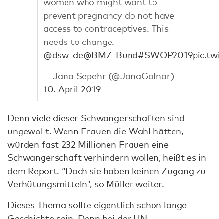
women who might want to
prevent pregnancy do not have
access to contraceptives. This
needs to change.
@dsw_de
@BMZ_Bund
#SWOP2019
pic.t
— Jana Sepehr (@JanaGolnar)
10. April 2019
Denn viele dieser Schwangerschaften sind
ungewollt. Wenn Frauen die Wahl hätten,
würden fast 232 Millionen Frauen eine
Schwangerschaft verhindern wollen, heißt es in
dem Report. “Doch sie haben keinen Zugang zu
Verhütungsmitteln”, so Müller weiter.
Dieses Thema sollte eigentlich schon lange
Geschichte sein. Denn bei der UN-