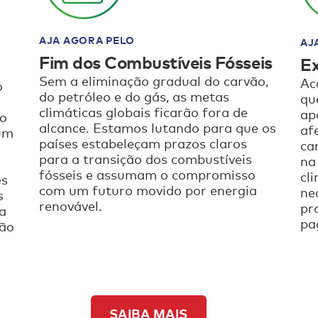
AJA AGORA PELO
AJ
Fim dos Combustíveis Fósseis
Ex
Sem a eliminação gradual do carvão,
Ac
o
do petróleo e do gás, as metas
qu
climáticas globais ficarão fora de
ap
to
alcance. Estamos lutando para que os
af
um
países estabeleçam prazos claros
ca
para a transição dos combustíveis
na
fósseis e assumam o compromisso
cl
es
com um futuro movido por energia
ne
s
renovável.
pr
ja
pa
ção
SAIBA MAIS