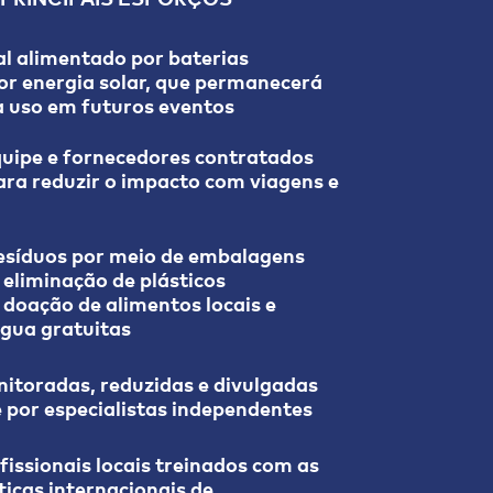
ofóbico, racista ou xenofóbico
al alimentado por baterias
or energia solar, que permanecerá
a uso em futuros eventos
quipe e fornecedores contratados
ádio
ara reduzir o impacto com viagens e
esíduos por meio de embalagens
 eliminação de plásticos
 doação de alimentos locais e
água gratuitas
itoradas, reduzidas e divulgadas
 por especialistas independentes
fissionais locais treinados com as
icas internacionais de