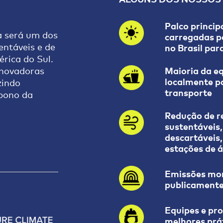
s comerciais ou conteúdo discriminatório, ofensivo, hom
Palco princip
ve remotamente pilotada
a será um dos
carregadas p
blets, power banks maiores que um celular
entáveis e de
no Brasil par
ionados
rica do Sul.
 que ofereça risco à segurança
Maioria da e
 inovadoras
nsiderados inseguros não serão permitidos dentro do est
localmente p
zindo
transporte
rbono da
Redução de r
sustentáveis,
descartáveis,
estações de 
Emissões mon
publicamente
Equipes e pro
melhores prát