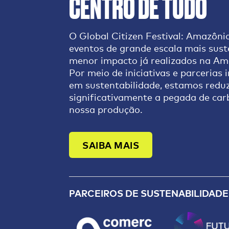
CENTRO DE TUDO
Substâncias tóxicas ou ilegais
Bandeiras ou cartazes com mensagen
Drones ou qualquer tipo de aerona
O Global Citizen Festival: Amazôni
Cornetas, megafones, notebooks, ta
eventos de grande escala mais sust
Tintas, corantes ou produtos relac
Bolsas grandes, malas ou mochilas
menor impacto já realizados na Amé
Qualquer item destinado à venda ou
Por meio de iniciativas e parcerias
Alimentos destinados à venda ou co
em sustentabilidade, estamos redu
significativamente a pegada de ca
nossa produção.
SAIBA MAIS
PARCEIROS DE SUSTENABILIDADE