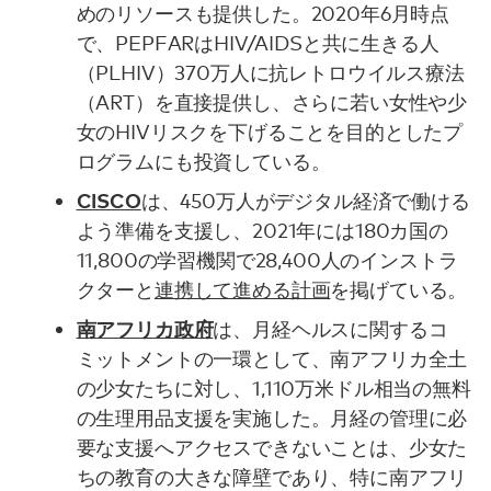
めのリソースも提供した。2020年6月時点
で、PEPFARはHIV/AIDSと共に生きる人
（PLHIV）370万人に抗レトロウイルス療法
（ART）を直接提供し、さらに若い女性や少
女のHIVリスクを下げることを目的としたプ
ログラムにも投資している。
CISCO
は、450万人がデジタル経済で働ける
よう準備を支援し、2021年には180カ国の
11,800の学習機関で28,400人のインストラ
クターと
連携して進める計画
を掲げている。
南アフリカ政府
は、月経ヘルスに関するコ
ミットメントの一環として、南アフリカ全土
の少女たちに対し、1,110万米ドル相当の無料
の生理用品支援を実施した。月経の管理に必
要な支援へアクセスできないことは、少女た
ちの教育の大きな障壁であり、特に南アフリ