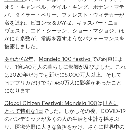
オミ・キャンベル、ゲイル・キング、ボナン・マテ
バ、タイラー・ペリー、フォレスト・ウィテカーが
名を連ね、ビヨンセ＆JAY-Z、キャスパー・ニョ
ヴェスト、エド・シーラン、ショー・マジョジ、
ほ
かにも多数
が、
常識を覆すようなパフォーマンス
を
披露しました。
あれから2年
。
Mandela 100 festival
での約束によ
り、1億540万人の暮らしに影響が及びました。これ
は2020年だけでも新たに5,000万人以上、そして
南アフリカだけでも1,460万人に影響があったこと
になります。
Global Citizen Festival: Mandela 100
は
世界に
とって特別な1日
でした。しかしその後、COVID-19
のパンデミックが多くの人の生活と生計を揺さぶ
り、医療分野に
大きな負担
をかけ、さらに
世界中の