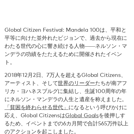
Global Citizen Festival: Mandela 100は、平和と
平等に向けた並外れたビジョンで、過去から現在に
わたる世代の心に響き続ける人物――ネルソン・マ
ンデラの功績をたたえるために開催されたイベン
ト。
2018年12月2日、7万人を超えるGlobal Citizens、
アーティスト、そして
世界のリーダー
たちが南アフ
リカ・ヨハネスブルグに集結し、生誕100周年の年
にネルソン・マンデラの人生と遺産を称えました。
「貧困を終わらせる世代」
になるという呼びかけに
応え、Global Citizensは
Global Goals
を後押しす
るため、イベントまでの6カ月間で合計565万件以上
のアクションを起こしました。