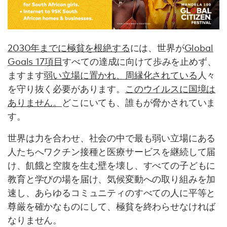
2030年までに極貧を根絶する
には、世界が
Global
Goals 17項目
すべての達成に向けて歩みを止めず、
ますます
弱い立場に置かれ、周縁化されている
人々
を守り抜く必要があります。
このウイルスに国境は
ありません。
どこにいても、誰もが脅かされていま
す。
世界は力を合わせ、社会の中で最も弱い立場にある
人たちへワクチン接種と医療サービスを継続して届
け、飢餓と空腹を生む壁を壊し、すべての子どもに
教育と学びの場を届け、気候変動への取り組みを加
速し、あらゆるコミュニティのすべての人に平等と
尊厳を確かなものにして、極貧を終わらせなければ
なりません。