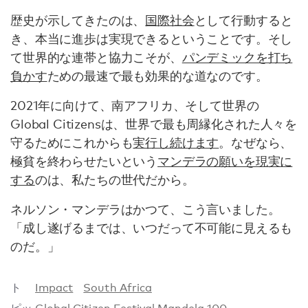
歴史が示してきたのは、
国際社会
として行動すると
き、本当に進歩は実現できるということです。そし
て世界的な連帯と協力こそが、
パンデミックを打ち
負かす
ための最速で最も効果的な道なのです。
2021年に向けて、南アフリカ、そして世界の
Global Citizensは、世界で最も周縁化された人々を
守るためにこれからも
実行し続けます
。なぜなら、
極貧を終わらせたいという
マンデラの願いを現実に
する
のは、私たちの世代だから。
ネルソン・マンデラはかつて、こう言いました。
「成し遂げるまでは、いつだって不可能に見えるも
のだ。」
ト
Impact
South Africa