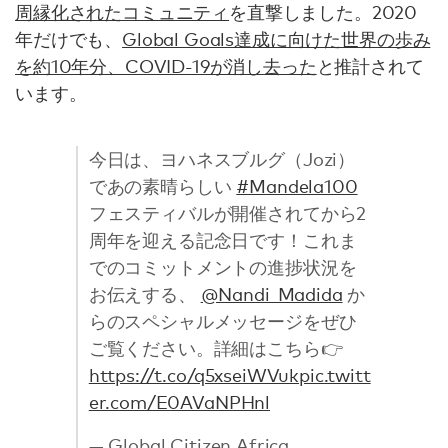
周縁化されたコミュニティ
を直撃しました。2020
年だけでも、
Global Goals達成に向けた世界の歩み
を約10年分、COVID-19が消し去った
と推計されて
います。
今日は、ヨハネスブルグ（Jozi）
であの素晴らしい
#Mandela100
フェスティバルが開催されてから2
周年を迎える記念日です！これま
でのコミットメントの進捗状況を
お伝えする、
@Nandi_Madida
か
らのスペシャルメッセージをぜひ
ご覧ください。詳細はこちら👉
https://t.co/q5xseiWVuk
pic.twitt
er.com/E0AVaNPHnl
— Global Citizen Africa