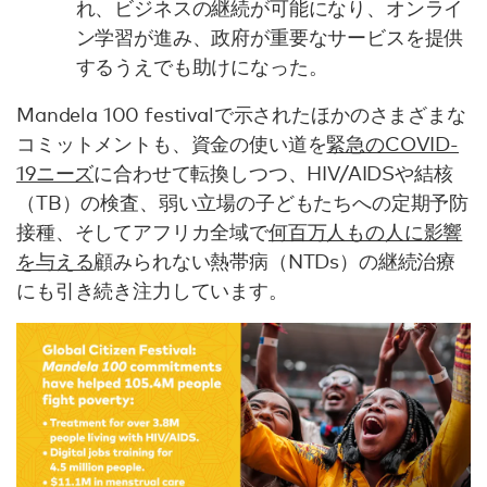
れ、ビジネスの継続が可能になり、オンライ
ン学習が進み、政府が重要なサービスを提供
するうえでも助けになった。
Mandela 100 festivalで示されたほかのさまざまな
コミットメントも、資金の使い道を
緊急のCOVID-
19ニーズ
に合わせて転換しつつ、HIV/AIDSや結核
（TB）の検査、弱い立場の子どもたちへの定期予防
接種、そしてアフリカ全域で
何百万人もの人に影響
を与える
顧みられない熱帯病（NTDs）の継続治療
にも引き続き注力しています。