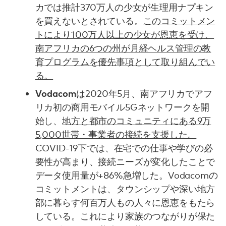
カでは推計370万人の少女が生理用ナプキン
を買えないとされている。
このコミットメン
トにより100万人以上の少女が恩恵を受け、
南アフリカの6つの州が月経ヘルス管理の教
育プログラムを優先事項として取り組んでい
る。
Vodacom
は2020年5月、南アフリカでアフ
リカ初の商用モバイル5Gネットワークを開
始し、
地方と都市のコミュニティにある9万
5,000世帯・事業者の接続を支援した。
COVID-19下では、在宅での仕事や学びの必
要性が高まり、接続ニーズが変化したことで
データ使用量が+86%急増した。Vodacomの
コミットメントは、タウンシップや深い地方
部に暮らす何百万人もの人々に恩恵をもたら
している。これにより家族のつながりが保た