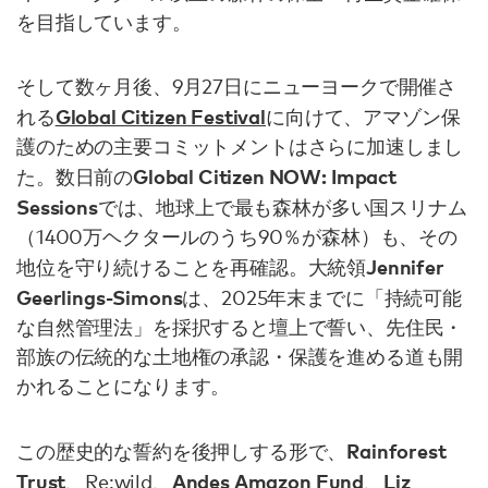
を目指しています。
そして数ヶ月後、9月27日にニューヨークで開催さ
Global Citizen Festival
れる
に向けて、アマゾン保
護のための主要コミットメントはさらに加速しまし
Global Citizen NOW: Impact
た。数日前の
Sessions
では、地球上で最も森林が多い国スリナム
（1400万ヘクタールのうち90％が森林）も、その
Jennifer
地位を守り続けることを再確認。大統領
Geerlings‑Simons
は、2025年末までに「持続可能
な自然管理法」を採択すると壇上で誓い、先住民・
部族の伝統的な土地権の承認・保護を進める道も開
かれることになります。
Rainforest
この歴史的な誓約を後押しする形で、
Trust
Andes Amazon Fund
Liz
、Re:wild、
、