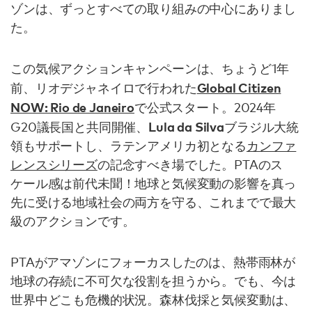
ゾンは、ずっとすべての取り組みの中心にありまし
た。
この気候アクションキャンペーンは、ちょうど1年
Global Citizen
前、リオデジャネイロで行われた
NOW: Rio de Janeiro
で公式スタート。2024年
Lula da Silva
G20議長国と共同開催、
ブラジル大統
領もサポートし、ラテンアメリカ初となる
カンファ
レンスシリーズ
の記念すべき場でした。PTAのス
ケール感は前代未聞！地球と気候変動の影響を真っ
先に受ける地域社会の両方を守る、これまでで最大
級のアクションです。
PTAがアマゾンにフォーカスしたのは、熱帯雨林が
地球の存続に不可欠な役割を担うから。でも、今は
世界中どこも危機的状況。森林伐採と気候変動は、