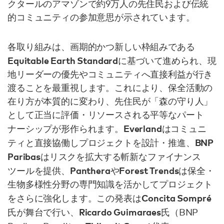
クタールのアマゾンで約9万人の先住民および伝統
的コミュニティの参加意思が示されています。
各取り組みは、画期的かつ新しい枠組みである
Equitable Earth Standard
に基づいて進められ、現
地リーダーの優先やコミュニティへ直接利益が行き
渡ることを最重視します。これにより、保全活動の
在り方が本質的に変わり、先住民が「森の守り人」
として正当に評価・リソースされる平等なパート
Everland
ナーシップが形作られます。
はコミュニ
BNP
ティと直接協働しプロジェクトを設計・推進、
Paribas
はリスクを拡大する斬新なファイナンス
Panthera
Forest Trends
ツールを提供、
や
は保全・
生物多様性分野の専門知識を活かしてプロジェクト
Concita Sompré
をさらに強化します。この発表は
Ricardo Guimaraes
氏が舞台で行い、
氏（BNP