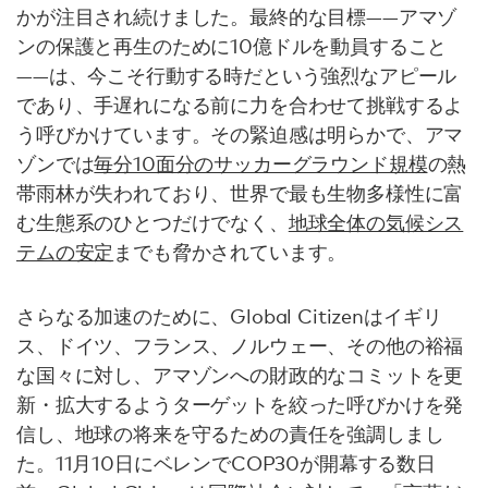
かが注目され続けました。最終的な目標——アマゾ
ンの保護と再生のために10億ドルを動員すること
——は、今こそ行動する時だという強烈なアピール
であり、手遅れになる前に力を合わせて挑戦するよ
う呼びかけています。その緊迫感は明らかで、アマ
ゾンでは
毎分10面分のサッカーグラウンド規模
の熱
帯雨林が失われており、世界で最も生物多様性に富
む生態系のひとつだけでなく、
地球全体の気候シス
テムの安定
までも脅かされています。
さらなる加速のために、Global Citizenはイギリ
ス、ドイツ、フランス、ノルウェー、その他の裕福
な国々に対し、アマゾンへの財政的なコミットを更
新・拡大するようターゲットを絞った呼びかけを発
信し、地球の将来を守るための責任を強調しまし
た。11月10日にベレンでCOP30が開幕する数日