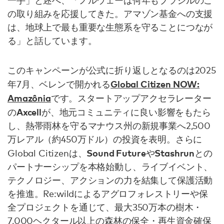
の取り組みを応援してきた。アマゾン基金への支援
は、地球上で最も重要な生態系を守ることにつなが
る」と話しています。
このキャンペーンが公式に折り返しとなるのは2025
Global Citizen NOW:
年7月、ベレンで開かれる
Amazônia
です。スタートアップアクセラレーター
Axcell
の
が、地元コミュニティに良い影響をもたら
し、熱帯雨林を守るマナウス州の新規事業へ2,500
万レアル（約450万ドル）の投資を表明。さらに
Sound Future
Stashrun
Global Citizenは、
や
との
パートナーシップを本格始動し、ライブイベント、
テクノロジー、アクションの力を結集して保護活動
を推進。Re:wildによるアグロフォレストリーや保
全プロジェクトを通じて、最大350万本の樹木・
7,000ヘクタール以上の森林の保全・再生資金確保