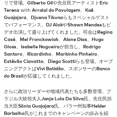
Gilberto Gil
Eric
リで登場。
や先住民アーティスト
Terena
Arraial do Pavulagem
Kaê
with
、
Guajajara
Djuena Tikuna
、
らもスペシャルゲスト
DJ Alok
Shawn Mendes
でパフォーマンス。
や
もビ
Regina
デオ出演して盛り上げてくれました。司会は
Casé
Mel Fronckowiak
Alane Dias
Hugo
、
、
、
Gloss
Isabelle Nogueira
Rodrigo
、
が担当し、
Santoro
Ricardinho
Markinho Pinheiro
、
、
、
Estêvão Ciavatta
Diego Scotti
、
らも登場。オープ
Vivi Batidão
Banco
ニングアクトは
、スポンサーの
do Brasil
が応援してくれました。
さらに政治リーダーや地域代表たちも多数登壇。ブ
Janja Lula Da Silva
ラジル大統領夫人
氏、先住民担
Sônia Guajajara
Helder
当大臣
氏、パラー州知事
Barbalho
氏がこれまでのキャンペーンの歩みを紹