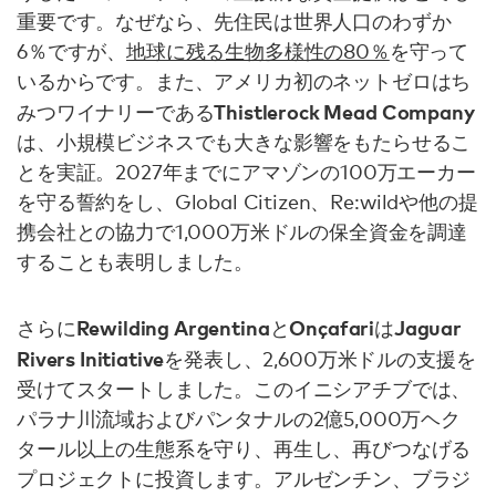
重要です。なぜなら、先住民は世界人口のわずか
6％ですが、
地球に残る生物多様性の80％
を守って
いるからです。また、アメリカ初のネットゼロはち
Thistlerock Mead Company
みつワイナリーである
は、小規模ビジネスでも大きな影響をもたらせるこ
とを実証。2027年までにアマゾンの100万エーカー
を守る誓約をし、Global Citizen、Re:wildや他の提
携会社との協力で1,000万米ドルの保全資金を調達
することも表明しました。
Rewilding Argentina
Onçafari
Jaguar
さらに
と
は
Rivers Initiative
を発表し、2,600万米ドルの支援を
受けてスタートしました。このイニシアチブでは、
パラナ川流域およびパンタナルの2億5,000万ヘク
タール以上の生態系を守り、再生し、再びつなげる
プロジェクトに投資します。アルゼンチン、ブラジ