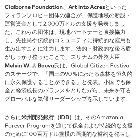
Claiborne Foundation
Art Into Acres
、
といった
フィランソロピー団体の連合が、保護地域の新設・
運営資金として2,000万ドルの支援を発表しまし
た。これらの団体は、現地パートナーと直接協力
し、先住民や伝統的コミュニティに持続的な雇用も
生み出すことに注力します。法的・財政的な後ろ盾
がしっかり整ったことで、スリナムの外務大臣
Melvin W. J. Bouva
氏は、Global Citizen Festival
のステージで、「国土の90％にわたる森林を恒久的
に永久保護することができる」と発表。小国でも保
全と経済成長のバランスをとりながら、未来を守る
グローバルな気候リーダーシップを示しています。
米州開発銀行（IDB）
さらに
は、そのAmazonia
Forever Programを通じて保全および持続的な支援
のために100百万ドル規模の画期的な誓約を発表し