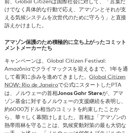
前、Global Citizenは国際社会に対して、「言葉だ
けでなく具体的な行動で応え、アマゾンとそれが支
える気候システムを次世代のために守ろう」と直接
訴えかけました。
アマゾン保護のため積極的に立ち上がったコミット
メントメーカーたち
キャンペーンは、Global Citizen Festival:
Amazôniaでクライマックスを迎えるまで、1年を通
して着実に歩みを進めてきました。
Global Citizen
NOW: Rio de Janeiro
で公式にスタートしたPTA
Jonas Gahr Støre
は、ノルウェーの首相
が、アマ
ゾン基金に対するノルウェーの支援継続を表明し、
約6000万ドル相当のコミットを約束したことか
ら、華々しく幕開けしました。首相は「アマゾンの
熱帯雨林を守ることは、気候変動対策の最も大切な
一手」と述べ、「ノルウェーは何年もブラジルのこ