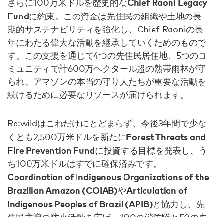
Chief Raoni Legacy
さらに100万米ドルを歴史的な
Fund
に約束。この資金は先住民の組織や土地の長
期的サステナビリティを強化し、Chief Raoniの長
年にわたる偉大な活動を継承していくためのもので
す。この支援を通じて4つの先住民居住地、5つのコ
ミュニティで計600万ヘクタール超の熱帯雨林が守
られ、アマゾンの本当の守り人たちが重要な活動を
続けるために必要なリソースが届けられます。
Re:wildはこれだけにとどまらず、今後3年間で少な
Forest Threats and
くとも2,500万米ドルを新たに
Fire Prevention Fund
に投資する目標を発表し、う
ち100万米ドルはすでに確保済みです。
Coordination of Indigenous Organizations of the
Brazilian Amazon (COIAB)
Articulation of
や
Indigenous Peoples of Brazil (APIB)
と協力し、先
住民主導の防火活動を広げ、100の消防隊と50の先