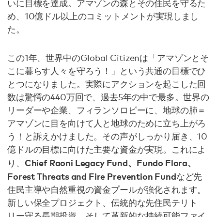
いに目標を達成。アマゾンの森とその住民を守るた
め、10億ドル以上のコミットメントが実現しまし
た。
この1年、世界中のGlobal Citizenは「アマゾンとそ
こに暮らす人々を守ろう！」という共通の目標でひ
とつになりました。実際にアクションを起こした回
数は驚愕の440万回で、過去5年の中で最多。世界の
リーダーや企業、フィランソロピーに、地球の肺＝
アマゾンに目を向けて人と地球のために立ち上がろ
う！と訴えかけました。その声がしっかり届き、10
億ドルの目標に向けた主要な資金が実現。これによ
Chief Raoni Legacy Fund、Fundo Flora、
り、
Forest Threats and Fire Prevention Fund
など先
住民主導や自然重視の資金プールが強化されます。
新しい保全プロジェクト、伝統的な先住民テリト
リー守る長期投資、そして革新的な持続可能ファイ