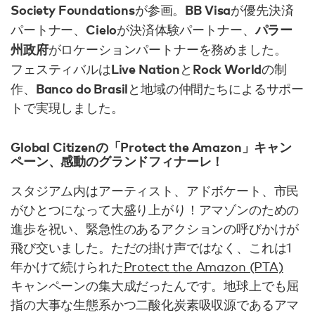
Society Foundations
BB Visa
が参画。
が優先決済
Cielo
パラー
パートナー、
が決済体験パートナー、
州政府
がロケーションパートナーを務めました。
Live Nation
Rock World
フェスティバルは
と
の制
Banco do Brasil
作、
と地域の仲間たちによるサポー
トで実現しました。
Global Citizenの「Protect the Amazon」キャン
ペーン、感動のグランドフィナーレ！
スタジアム内はアーティスト、アドボケート、市民
がひとつになって大盛り上がり！アマゾンのための
進歩を祝い、緊急性のあるアクションの呼びかけが
飛び交いました。ただの掛け声ではなく、これは1
年かけて続けられた
Protect the Amazon (PTA)
キャンペーンの集大成だったんです。地球上でも屈
指の大事な生態系かつ二酸化炭素吸収源であるアマ