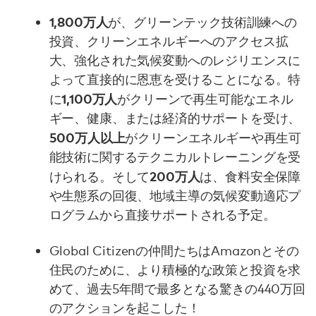
1,800万人
が、グリーンテック技術訓練への
投資、クリーンエネルギーへのアクセス拡
大、強化された気候変動へのレジリエンスに
よって直接的に恩恵を受けることになる。特
1,100万人
に
がクリーンで再生可能なエネル
ギー、健康、または経済的サポートを受け、
500万人以上
がクリーンエネルギーや再生可
能技術に関するテクニカルトレーニングを受
200万人
けられる。そして
は、食料安全保障
や生態系の回復、地域主導の気候変動適応プ
ログラムから直接サポートされる予定。
Global Citizenの仲間たちはAmazonとその
住民のために、より積極的な政策と投資を求
めて、過去5年間で最多となる驚きの440万回
のアクションを起こした！