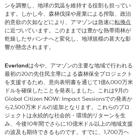
ンを調整し、地球の気温を維持する役割も担ってい
ます。しかし今、森林伐採や産業による搾取、政治
的意欲の欠如などにより、アマゾンは急速に
転換点
に近づいています。このままでは豊かな熱帯雨林が
乾燥したサバンナへと変化し、地球規模の甚大な影
響が懸念されます。
Everland
は今や、アマゾンの主要な地域で行われる
最初の20の先住民主導による森林保全プロジェクト
を支援するため、意向表明書を通じて1億6,000万米
ドルを確保したことを発表しました。これは9月の
Global Citizen NOW: Impact Sessionsでの発表か
ら2,500万米ドルの追加となります。これらのプロ
ジェクトは永続的な社会的・環境的リターンを生
み、今後10年間でさらに10億米ドル以上の地域支援
の波及も期待できるものです。すでに、1,700万ヘ