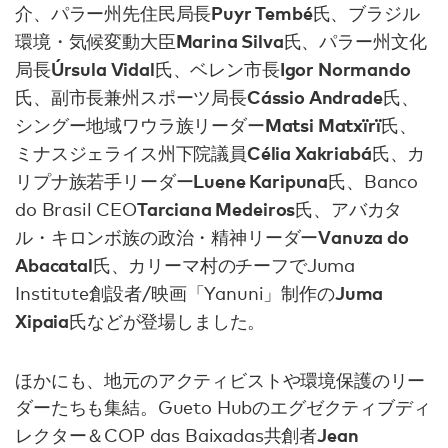
Puyr Tembé
介、パラー州先住民局長
氏、ブラジル
Marina Silva
環境・気候変動大臣
氏、パラー州文化
Úrsula Vidal
Igor Normando
局長
氏、ベレン市長
Cássio Andrade
氏、副市長兼州スポーツ局長
氏、
Matsi Matxïrï
シングー地域ワウラ族リーダー
氏、
Célia Xakriabá
ミナスジェライス州下院議員
氏、カ
Luene Karipuna
リプナ族若手リーダー
氏、Banco
Tarciana Medeiros
do Brasil CEO
氏、アバカタ
Vanuza do
ル・キロンボ族の政治・精神リーダー
Abacatal
氏、カリーマ村のチーフでJuma
Juma
Institute創設者/映画「Yanuni」制作の
Xipaia
氏などが登場しました。
ほかにも、地元のアクティビストや環境保護のリー
ダーたちも集結。Gueto Hubのエグゼクティブディ
Jean
レクター＆COP das Baixadas共創者