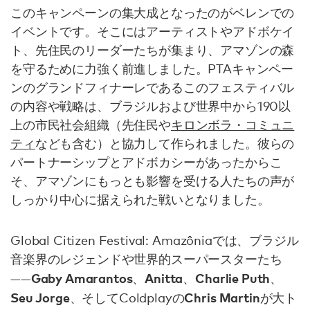
このキャンペーンの集大成となったのがベレンでの
イベントです。そこにはアーティストやアドボケイ
ト、先住民のリーダーたちが集まり、アマゾンの森
を守るために力強く前進しました。PTAキャンペー
ンのグランドフィナーレであるこのフェスティバル
の内容や戦略は、ブラジルおよび世界中から190以
上の市民社会組織（先住民や
キロンボラ・コミュニ
ティ
なども含む）と協力して作られました。彼らの
パートナーシップとアドボカシーがあったからこ
そ、アマゾンにもっとも影響を受ける人たちの声が
しっかり中心に据えられた戦いとなりました。
Global Citizen Festival: Amazôniaでは、ブラジル
音楽界のレジェンドや世界的スーパースターたち
Gaby Amarantos
Anitta
Charlie Puth
——
、
、
、
Seu Jorge
Chris Martin
、そしてColdplayの
が大ト