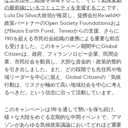
の最前線にいるコミュニティを支援すること
です。
Lula Da Silva大統領が推奨し、提携会社Re:wildや
政策パートナーのOpen Society Foundationsおよ
びBezos Earth Fund、Teneoからの支援、さらに
190を超える市民社会組織の連携による重要な助言
も受けました。このキャンペーン期間中にGlobal
Citizenは、政府、フィランソロピー企業、民間企
業、市民社会を動員し、大胆な資金的・政策的誓約
を引き出しました。また、どの段階でも先住民や地
域リーダーを中心に据え、Global Citizenの「気候
行動は、リスクが極めて高い地域社会を中心に考え
るべきだ」という信念に沿って活動しています。
このキャンペーンは1年を通して勢いを保ち続け、
様々な大陸をめぐる定期的な中間イベントで、アマ
ゾンがあらゆる気候政策議論においてどれほど重要