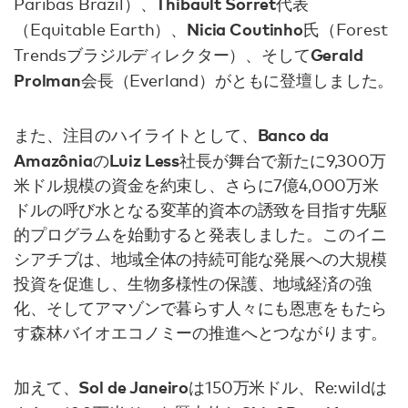
Thibault Sorret
Paribas Brazil）、
代表
Nicia Coutinho
（Equitable Earth）、
氏（Forest
Gerald
Trendsブラジルディレクター）、そして
Prolman
会長（Everland）がともに登壇しました。
Banco da
また、注目のハイライトとして、
Amazônia
Luiz Less
の
社長が舞台で新たに9,300万
米ドル規模の資金を約束し、さらに7億4,000万米
ドルの呼び水となる変革的資本の誘致を目指す先駆
的プログラムを始動すると発表しました。このイニ
シアチブは、地域全体の持続可能な発展への大規模
投資を促進し、生物多様性の保護、地域経済の強
化、そしてアマゾンで暮らす人々にも恩恵をもたら
す森林バイオエコノミーの推進へとつながります。
Sol de Janeiro
加えて、
は150万米ドル、Re:wildは