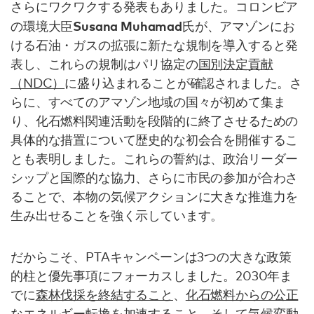
さらにワクワクする発表もありました。コロンビア
Susana Muhamad
の環境大臣
氏が、アマゾンにお
ける石油・ガスの拡張に新たな規制を導入すると発
表し、これらの規制はパリ協定の
国別決定貢献
（NDC）
に盛り込まれることが確認されました。さ
らに、すべてのアマゾン地域の国々が初めて集ま
り、化石燃料関連活動を段階的に終了させるための
具体的な措置について歴史的な初会合を開催するこ
とも表明しました。これらの誓約は、政治リーダー
シップと国際的な協力、さらに市民の参加が合わさ
ることで、本物の気候アクションに大きな推進力を
生み出せることを強く示しています。
だからこそ、PTAキャンペーンは3つの大きな政策
的柱と優先事項にフォーカスしました。2030年ま
でに
森林伐採を終結すること
、
化石燃料からの公正
なエネルギー転換
を加速すること、そして
気候変動