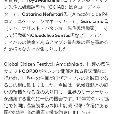
ン先住民組織調整局（COIAB）総合コーディネー
Catarina Nefertari
ター）、
氏（Amazônia de Pé
Sara Lima
コミュニケーションマネージャー）、
氏
（ジャーナリスト・パタショー先住民活動家）、そ
Claudelice Santos
して活動家の
氏など、フェス
ティバルの使命であるアマゾン最前線の声を高める
ため様々な方々が集まりました。
Global Citizen Festival: Amazôniaは、国連の気候
COP30
サミット
がベレンで開催される数週間前に
行われ、世界中の注目が再びアマゾンの玄関口であ
るこの街に集まりました。今回は、気候変動との闘
いの転機となる森の入り口に、世界のリーダーたち
が結集する世代に一度の機会です。10年前のパリ協
定で各国は温室効果ガス排出削減・弱い立場にある
国や地域社会の適応支援を約束しましたが、