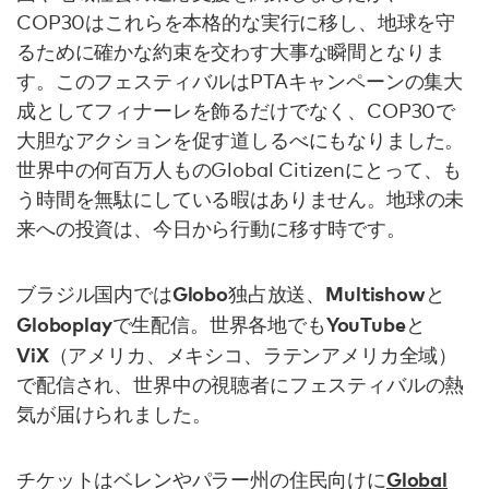
COP30はこれらを本格的な実行に移し、地球を守
るために確かな約束を交わす大事な瞬間となりま
す。このフェスティバルはPTAキャンペーンの集大
成としてフィナーレを飾るだけでなく、COP30で
大胆なアクションを促す道しるべにもなりました。
世界中の何百万人ものGlobal Citizenにとって、も
う時間を無駄にしている暇はありません。地球の未
来への投資は、今日から行動に移す時です。
Globo
Multishow
ブラジル国内では
独占放送、
と
Globoplay
YouTube
で生配信。世界各地でも
と
ViX
（アメリカ、メキシコ、ラテンアメリカ全域）
で配信され、世界中の視聴者にフェスティバルの熱
気が届けられました。
Global
チケットはベレンやパラー州の住民向けに