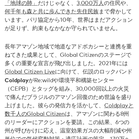
「地球の肺」
だけじゃなく、
3,000万人
の住民や、
何千年も森と共に歩んできた先住民族
まで脅かして
います。パリ協定から10年、世界はまだアクション
が足りず、約束もなかなか守られていません。
長年アマゾン地域で地道なアドボカシーと連携を重
ねてきた成果として、Global Citizenのステージで
多くの重要な宣言が飛び出しました。2021年には
Global Citizen Live
に向けて、伝説のロックバンド
Coldplay
がRe:wildや環境平和構築センター
（CEPB）とタッグを組み、30,000回以上の火災
で痛んだブラジルのアマゾン回復のため世論を盛り
上げました。彼らの発信力を活かして、
Coldplayと
数千人のGlobal Citizen
は、アマゾンに関わる8州
のリーダーにアクションを要請。この結果、6つの
州が呼びかけに応え、温室効果ガスの大幅削減や州
単位での気候変動対策・適応計画の策定、170万ヘ