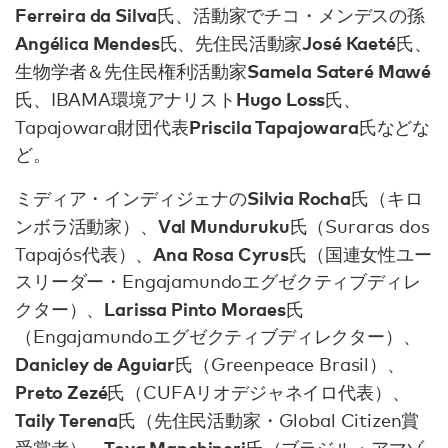
Ferreira da Silva
氏、活動家でチコ・メンデスの孫
Angélica Mendes
José Kaeté
氏、先住民活動家
氏、
Samela Sateré Mawé
生物学者＆先住民権利活動家
Hugo Loss
氏、IBAMA環境アナリスト
氏、
Priscila Tapajowara
Tapajowara財団代表
氏などな
ど。
Silvia Rocha
ミディア・インディジェナの
氏（キロ
Val Munduruku
ンボラ活動家）、
氏（Suraras dos
Ana Rosa Cyrus
Tapajós代表）、
氏（国連女性ユー
スリーダー・Engajamundoエグゼクティブディレ
Larissa Pinto Moraes
クター）、
氏
（Engajamundoエグゼクティブディレクター）、
Danicley de Aguiar
氏（Greenpeace Brasil）、
Preto Zezé
氏（CUFAリオデジャネイロ代表）、
Taily Terena
氏（先住民活動家・Global Citizen賞
Toya Manchineri
受賞者）、
氏（ブラジル・アマゾ