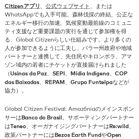
Citizenアプリ
、
公式ウェブサイト
、または
WhatsAppでも入手可能。森林伐採の終結、公正な
エネルギー移行の加速、気候変動最前線のコミュニ
ティ支援など重要課題の実行を通じて参加権を得
る、Global Citizenらしい仕組みです。より多くの
人が参加できるように工夫し、パラー州政府や地域
パートナーと連携して、先住民やキロンボラ、アマ
ゾン域内の若者にチケットが直接届けられました
Usinas da Paz
SEPI
Mídia Indígena
COP
（
、
、
、
das Baixadas
REPAM
Grupo Funtelpa
、
、
などが
協力）。
Global Citizen Festival: Amazôniaのメインスポン
Banco do Brasil
サーは
。サポーティングパートナー
Teneo
Re:wild
は
、オーガナイジングパートナーは
、
Bezos Earth Fund
Open
政策パートナーには
や