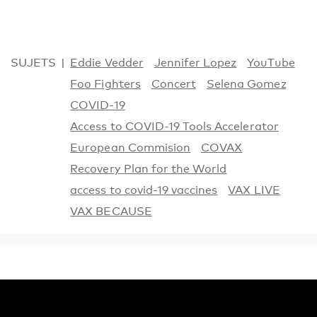
SUJETS
Eddie Vedder
Jennifer Lopez
YouTube
Foo Fighters
Concert
Selena Gomez
COVID-19
Access to COVID-19 Tools Accelerator
European Commision
COVAX
Recovery Plan for the World
access to covid-19 vaccines
VAX LIVE
VAX BECAUSE