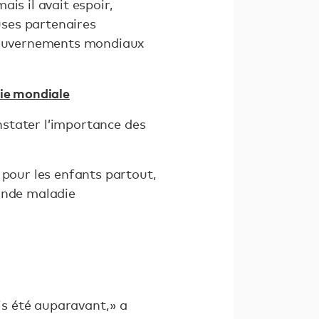
ais il avait espoir,
uses partenaires
 gouvernements mondiaux
ie mondiale
onstater l’importance des
 pour les enfants partout,
conde maladie
s été auparavant, » a