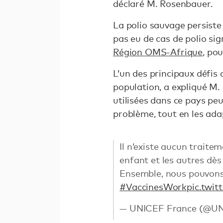
déclaré M. Rosenbauer.
La polio sauvage persiste e
pas eu de cas de polio sig
Région OMS-Afrique
, po
L’un des principaux défis
population, a expliqué M.
utilisées dans ce pays pe
problème, tout en les ad
Il n’existe aucun traite
enfant et les autres dès 
Ensemble, nous pouvon
#VaccinesWork
pic.twi
— UNICEF France (@UN