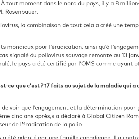
. À tout moment dans le nord du pays, il y a 8 millio
M. Rosenbauer.
liovirus, la combinaison de tout cela a créé une tempê
rts mondiaux pour l’éradication, ainsi qu’à l’engage
r cas signalé du poliovirus sauvage remonte au 13 janv
alé, le pays a été certifié par l’OMS comme ayant of
est-ce-que c'est ? 17 faits au sujet de la maladie qui 
 de voir que l’engagement et la détermination pour g
même cinq ans après, » a déclaré à Global Citizen Ram
eur de l’éradication de la polio.
s a été adopté par une famille canadienne. Il a contra