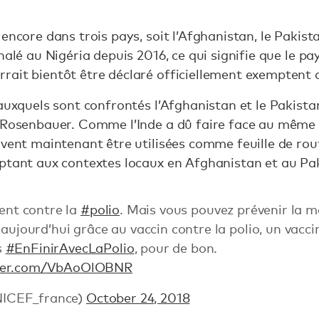
ncore dans trois pays, soit l’Afghanistan, le Pakistan 
nalé au Nigéria depuis 2016, ce qui signifie que le pay
urrait bientôt être déclaré officiellement exemptent d
 auxquels sont confrontés l’Afghanistan et le Pakist
 Rosenbauer. Comme l’Inde a dû faire face au même o
uvent maintenant être utilisées comme feuille de rou
aptant aux contextes locaux en Afghanistan et au Pa
ment contre la
#polio
. Mais vous pouvez prévenir la m
aujourd’hui grâce au vaccin contre la polio, un vacci
s
#EnFinirAvecLaPolio
, pour de bon.
tter.com/VbAoOlOBNR
ICEF_france)
October 24, 2018