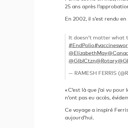
25 ans après l’approbation
En 2002, il s’est rendu en
It doesn’t matter what 
#EndPolio
#vaccineswor
@ElizabethMay
@Canad
@GlblCtzn
@Rotary
@Gl
— RAMESH FERRIS (@
« C’est là que j’ai vu pour
n’ont pas eu accès, évidem
Ce voyage a inspiré Ferris 
aujourd’hui.