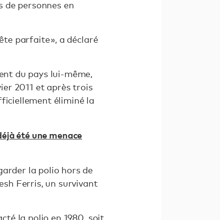
ns de personnes en
te parfaite », a déclaré
ment du pays lui-même,
ier 2011 et après trois
ficiellement éliminé la
a déjà été une menace
arder la polio hors de
esh Ferris, un survivant
cté la polio en 1980, soit