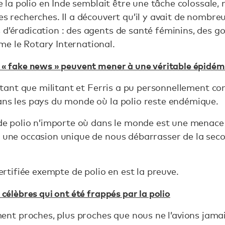
de la polio en Inde semblait être une tâche colossale, m
es recherches. Il a découvert qu’il y avait de nombre
s d’éradication : des agents de santé féminins, des
e le Rotary International.
« fake news » peuvent mener à une véritable épidém
en tant que militant et Ferris a pu personnellement c
ans les pays du monde où la polio reste endémique.
s de polio n’importe où dans le monde est une menace
s une occasion unique de nous débarrasser de la se
certifiée exempte de polio en est la preuve.
célèbres qui ont été frappés par la polio
t proches, plus proches que nous ne l’avions jamai