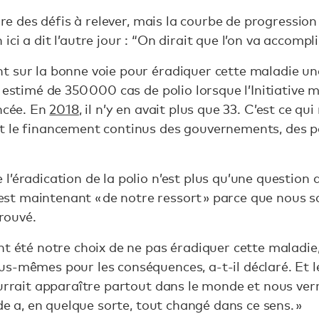
ore des défis à relever, mais la courbe de progression 
i a dit l’autre jour : “On dirait que l’on va accomplir
 sur la bonne voie pour éradiquer cette maladie une
 estimé de 350 000 cas de polio lorsque l’Initiative 
ancée. En
2018
, il n’y en avait plus que 33. C’est ce qu
t le financement continus des gouvernements, des p
’éradication de la polio n’est plus qu’une question d
c’est maintenant « de notre ressort » parce que nous
prouvé.
nt été notre choix de ne pas éradiquer cette maladie
s-mêmes pour les conséquences, a-t-il déclaré. Et 
ourrait apparaître partout dans le monde et nous ve
nde a, en quelque sorte, tout changé dans ce sens. »