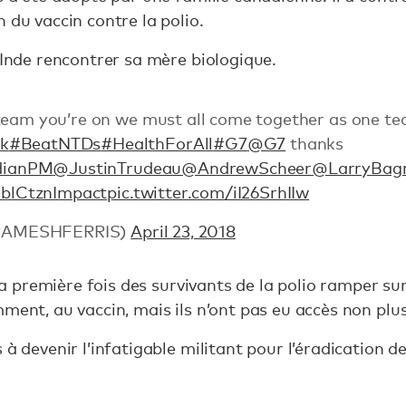
 du vaccin contre la polio.
 Inde rencontrer sa mère biologique.
team you’re on we must all come together as one te
k
#BeatNTDs
#HealthForAll
#G7
@G7
thanks
ianPM
@JustinTrudeau
@AndrewScheer
@LarryBagn
blCtznImpact
pic.twitter.com/iI26SrhIIw
RAMESHFERRIS)
April 23, 2018
 la première fois des survivants de la polio ramper sur l
ment, au vaccin, mais ils n’ont pas eu accès non plus
à devenir l’infatigable militant pour l’éradication de 