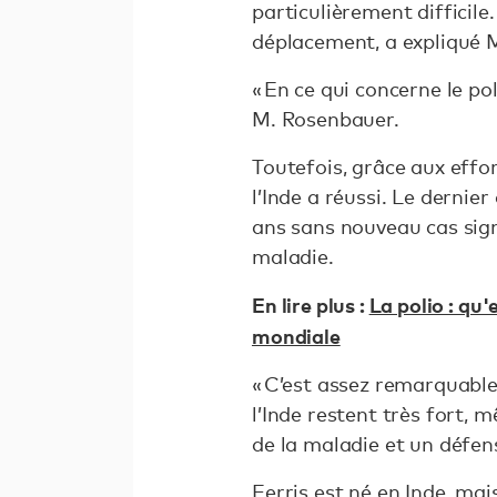
particulièrement difficile
déplacement, a expliqué 
« En ce qui concerne le po
M. Rosenbauer.
Toutefois, grâce aux effo
l’Inde a réussi. Le dernie
ans sans nouveau cas sign
maladie.
En lire plus :
La polio : qu'
mondiale
« C’est assez remarquable
l’Inde restent très fort, 
de la maladie et un défens
Ferris est né en Inde, mai