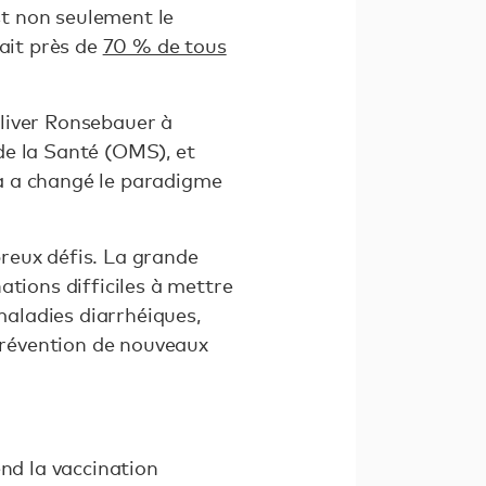
st non seulement le
tait près de
70 % de tous
 Oliver Ronsebauer à
de la Santé (OMS), et
ela a changé le paradigme
breux défis. La grande
ations difficiles à mettre
maladies diarrhéiques,
 prévention de nouveaux
end la vaccination