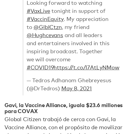
Looking forward to watching
#VaxLive
tonight in support of
#VaccinEquity
. My appreciation
to
@GlblCtzn
, my friend
@Hughcevans
and all leaders
and entertainers involved in this
inspiring broadcast. Together
we will overcome
#COVID19
https://t.co/I7AtLyNMow
— Tedros Adhanom Ghebreyesus
(@DrTedros)
May 8, 2021
Gavi, la Vaccine Alliance, iguala $23.6 millones
para COVAX
Global Citizen trabajó de cerca con Gavi, la
Vaccine Alliance, con el propósito de movilizar