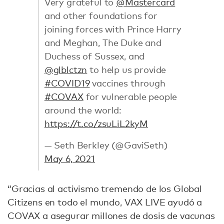
Very grateful to
@Mastercard
and other foundations for
joining forces with Prince Harry
and Meghan, The Duke and
Duchess of Sussex, and
@glblctzn
to help us provide
#COVID19
vaccines through
#COVAX
for vulnerable people
around the world:
https://t.co/zsuLiL2kyM
— Seth Berkley (@GaviSeth)
May 6, 2021
“Gracias al activismo tremendo de los Global
Citizens en todo el mundo, VAX LIVE ayudó a
COVAX a asegurar millones de dosis de vacunas