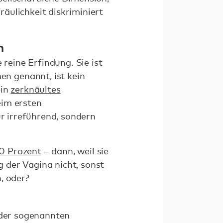
äulichkeit diskriminiert
n
 reine Erfindung. Sie ist
n genannt, ist kein
ein
zerknäultes
eim ersten
ur irreführend, sondern
0 Prozent
– dann, weil sie
 der Vagina nicht, sonst
, oder?
 der sogenannten