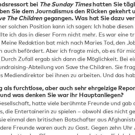
ndsressort bei
The Sunday Times
hatten Sie täg
aben Sie dem Journalismus den Rücken gekehrt u
e The Children
gegangen. Was hat Sie dazu ver
ner solchen Position kann ich sagen: Ich habe diesen
lte ich das in dieser Form nicht mehr. Es war eine 
 Meine Redaktion bat mich nach Maries Tod, den Job
 auch befördert. Aber ich fragte mich, ob es für m
 Durch Zufall ergab sich dann die Möglichkeit. Bei 
Fundraising-Abteilung von Save the Children. Sie frag
als Mediendirektor bei ihnen zu arbeiten. Und das h
g als furchtlose, aber auch sehr ehrgeizige Repor
t und was denken Sie war ihr Hauptanliegen?
Gesellschaft, hatte viele berühmte Freunde und gab
es, die Entertainerin zu spielen – obwohl dies nicht g
 sie einmal den britischen Botschafter aus Afghanis
andere Freunde waren auch zu Gast. Gegen zehn Uhr A