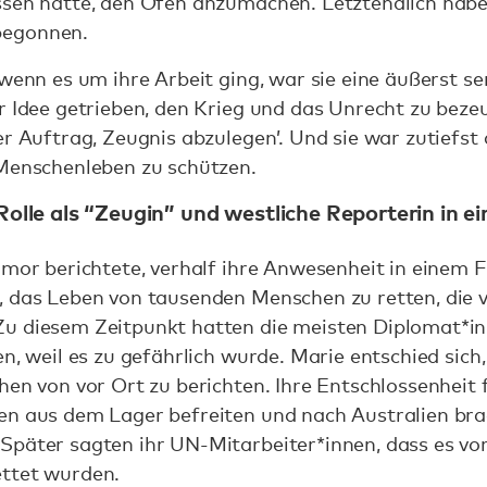
ssen hatte, den Ofen anzumachen. Letztendlich hab
begonnen.
 wenn es um ihre Arbeit ging, war sie eine äußerst s
r Idee getrieben, den Krieg und das Unrecht zu beze
er Auftrag, Zeugnis abzulegen’. Und sie war zutiefst
 Menschenleben zu schützen.
 Rolle als “Zeugin” und westliche Reporterin in e
imor berichtete, verhalf ihre Anwesenheit in einem 
, das Leben von tausenden Menschen zu retten, die 
u diesem Zeitpunkt hatten die meisten Diplomat*in
n, weil es zu gefährlich wurde. Marie entschied sich
hen von vor Ort zu berichten. Ihre Entschlossenheit 
en aus dem Lager befreiten und nach Australien brac
päter sagten ihr UN-Mitarbeiter*innen, dass es vor 
ttet wurden.