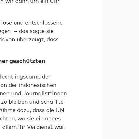
en wir dann um ein Uhr
eriöse und entschlossene
ugen – das sagte sie
 davon überzeugt, dass
iner geschützten
Flüchtlingscamp der
von der indonesischen
nen und Journalist*innen
, zu bleiben und schaffte
führte dazu, dass die UN
hten, wo sie ein neues
allem ihr Verdienst war,