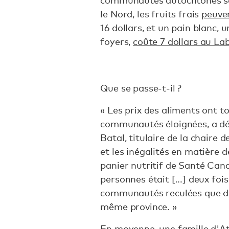
communautés autochtones so
le Nord, les fruits frais
peuve
16 dollars, et un pain blanc,
foyers,
coûte 7 dollars au La
Que se passe-t-il ?
« Les prix des aliments ont to
communautés éloignées, a déc
Batal, titulaire de la chaire 
et les inégalités en matière 
panier nutritif de Santé Can
personnes était [...] deux foi
communautés reculées que da
même province. »
En moyenne, une famille d'