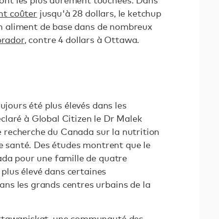
nt les plus durement touchées. Dans
nt coûter
jusqu'à 28 dollars, le ketchup
 un aliment de base dans de nombreux
brador
, contre 4 dollars à Ottawa.
ujours été plus élevés dans les
laré à Global Citizen le Dr Malek
de recherche du Canada sur la nutrition
de santé. Des études montrent que le
ada pour une famille de quatre
s plus élevé dans certaines
ns les grands centres urbains de la
Attawapiskat, une communauté des