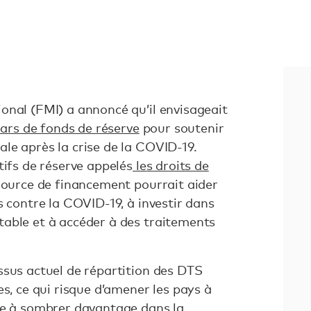
onal (FMI) a annoncé qu’il envisageait
lars de fonds de réserve
pour soutenir
le après la crise de la COVID-19.
tifs de réserve appelés
les droits de
 source de financement pourrait aider
s contre la COVID-19, à investir dans
able et à accéder à des traitements
ssus actuel de répartition des DTS
es, ce qui risque d’amener les pays à
re à sombrer davantage dans la