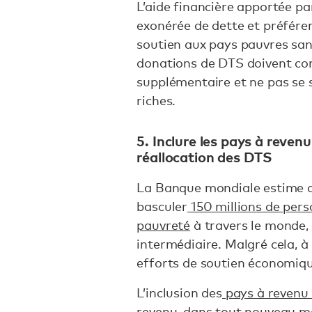
L’aide financière apportée p
exonérée de dette et préférent
soutien aux pays pauvres san
donations de DTS doivent con
supplémentaire et ne pas se s
riches.
5. Inclure les pays à reven
réallocation des DTS
La Banque mondiale estime q
basculer
150 millions de per
pauvreté
à travers le monde,
intermédiaire. Malgré cela, à 
efforts de soutien économiqu
L’inclusion des
pays à revenu 
revenu, dans tout nouveau m