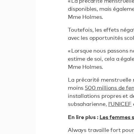
« La précarité menstruell
disponibles, mais égaleme
Mme Holmes.
Toutefois, les effets négat
avec les opportunités scol
« Lorsque nous passons no
estime de soi, cela a éga
Mme Holmes.
La précarité menstruelle 
moins
500 millions de fem
installations propres et 
subsaharienne,
l’UNICEF
En lire plus :
Les femmes so
Always travaille fort pour