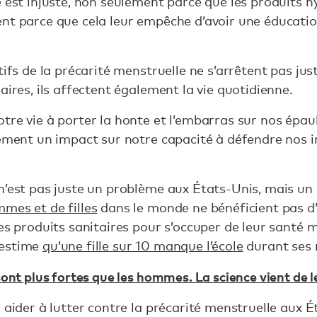
e est injuste, non seulement parce que les produits 
nt parce que cela leur empêche d’avoir une éducation
ifs de la précarité menstruelle ne s’arrêtent pas juste
aires, ils affectent également la vie quotidienne.
tre vie à porter la honte et l’embarras sur nos épaul
lement un impact sur notre capacité à défendre nos in
n’est pas juste un problème aux États-Unis, mais un
mes et de filles
dans le monde ne bénéficient pas d
des produits sanitaires pour s’occuper de leur santé 
estime
qu’une fille sur 10 manque l’école
durant ses 
nt plus fortes que les hommes. La science vient de l
 aider à lutter contre la précarité menstruelle aux É