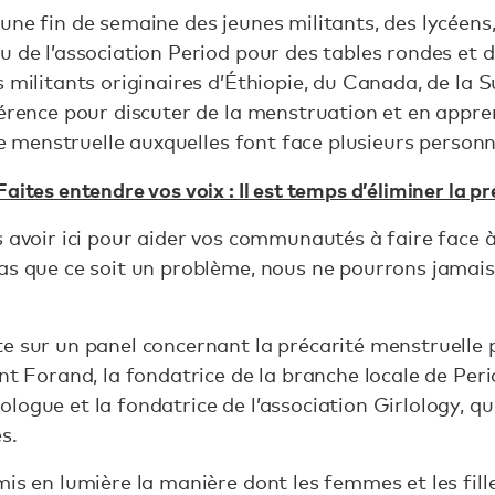
une fin de semaine des jeunes militants, des lycéens,
 de l’association Period pour des tables rondes et d
s militants originaires d’Éthiopie, du Canada, de la 
férence pour discuter de la menstruation et en appren
ène menstruelle auxquelles font face plusieurs perso
Faites entendre vos voix : Il est temps d’éliminer la p
 avoir ici pour aider vos communautés à faire face à
as que ce soit un problème, nous ne pourrons jamais 
e sur un panel concernant la précarité menstruelle 
ent Forand, la fondatrice de la branche locale de Per
ologue et la fondatrice de l’association Girlology, q
s.
mis en lumière la manière dont les femmes et les fill