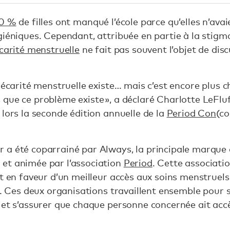
0 %
de filles ont manqué l’école parce qu’elles n’ava
giéniques. Cependant, attribuée en partie à la stigm
carité menstruelle
ne fait pas souvent l’objet de disc
précarité menstruelle existe… mais c’est encore plus
que ce problème existe », a déclaré Charlotte LeFluf
 lors la seconde édition annuelle de la
Period Con
(co
 a été coparrainé par Always, la principale marque 
et animée par l’association
Period
. Cette associati
nt en faveur d’un meilleur accès aux soins menstruels
s. Ces deux organisations travaillent ensemble pour s
 et s’assurer que chaque personne concernée ait acc