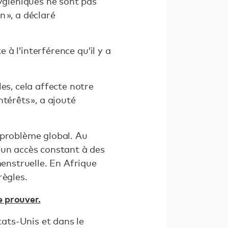
hygiéniques ne sont pas
 », a déclaré
 à l’interférence qu’il y a
es, cela affecte notre
térêts », a ajouté
 problème global. Au
’un accès constant à des
menstruelle. En Afrique
règles.
e prouver.
tats-Unis et dans le