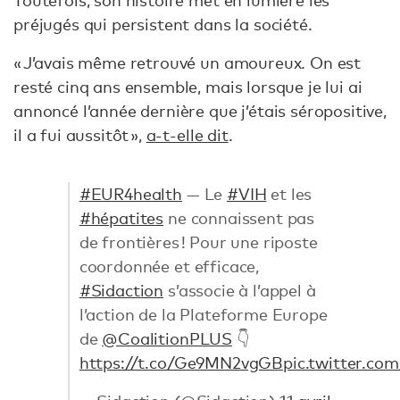
Toutefois, son histoire met en lumière les
préjugés qui persistent dans la société.
« J’avais même retrouvé un amoureux. On est
resté cinq ans ensemble, mais lorsque je lui ai
annoncé l’année dernière que j’étais séropositive,
il a fui aussitôt »,
a-t-elle dit
.
#EUR4health
— Le
#VIH
et les
#hépatites
ne connaissent pas
de frontières ! Pour une riposte
coordonnée et efficace,
#Sidaction
s’associe à l’appel à
l’action de la Plateforme Europe
de
@CoalitionPLUS
👇
https://t.co/Ge9MN2vgGB
pic.twitter.