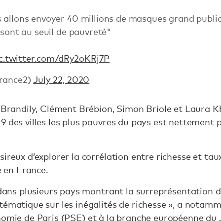
 allons envoyer 40 millions de masques grand public
 sont au seuil de pauvreté"
c.twitter.com/dRy2oKRj7P
france2)
July 22, 2020
l Brandily, Clément Brébion, Simon Briole et Laura K
 des villes les plus pauvres du pays est nettement p
sireux d’explorer la corrélation entre richesse et ta
ée en France.
s dans plusieurs pays montrant la surreprésentation 
tématique sur les inégalités de richesse », a notamm
nomie de Paris (PSE)
et à la branche européenne du 