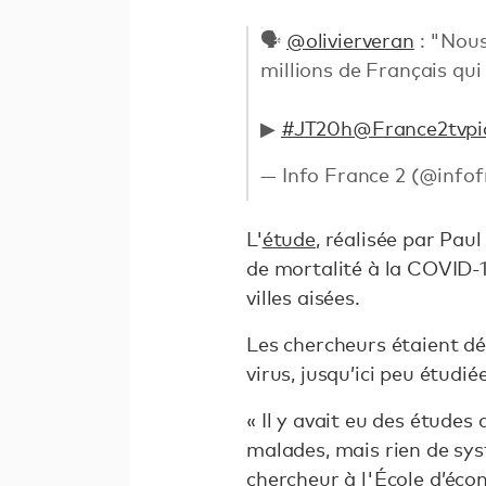
🗣
@olivierveran
: "Nous
millions de Français qui
▶
#JT20h
@France2tv
pi
— Info France 2 (@info
L'
étude
, réalisée par Pau
de mortalité à la COVID-19
villes aisées.
Les chercheurs étaient dé
virus, jusqu’ici peu étudi
« Il y avait eu des étude
malades, mais rien de sys
chercheur
à l'
É
cole d’éco