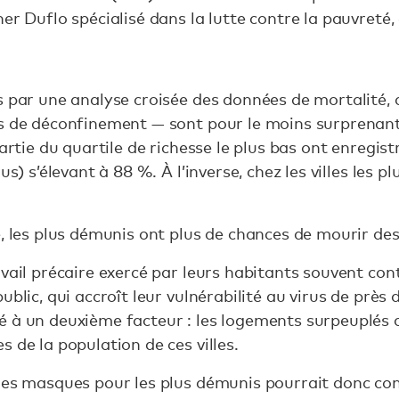
er Duflo spécialisé dans la lutte contre la pauvreté
par une analyse croisée des données de mortalité, d
s de déconfinement — sont pour le moins surprenants
partie du quartile de richesse le plus bas ont enregis
s) s’élevant à 88 %. À l’inverse, chez les villes les pl
e, les plus démunis ont plus de chances de mourir des
avail précaire exercé par leurs habitants souvent con
blic, qui accroît leur vulnérabilité au virus de près 
 à un deuxième facteur : les logements surpeuplés 
 de la population de ces villes.
des masques pour les plus démunis pourrait donc con