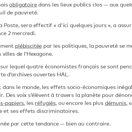
mais
obligatoire
dans les lieux publics clos — aux que
uil de pauvreté.
a Poste, sera effectif « d'ici quelques jours », a assu
ce 2 mercredi.
lement
plébiscitée
par les politiques, la pauvreté se m
 villes de l’Hexagone.
 sur lequel quatre économistes français se sont pen
ite d’archives ouvertes HAL.
 dans le monde, les effets socio-économiques inégal
. Des voix s’élèvent à travers la planète pour dénonc
s-papiers
, les
réfugiés
, ou encore les plus
démunis
, 
e et ses effets discriminatoires.
née par cette tendance — bien au contraire.