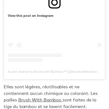
View this post on Instagram
A post shared by Brush with Bamboo™ (@brushwithbamboo)
on
J
Elles sont légères, réutilisables et ne
contiennent aucun chimique ou colorant. Les
pailles
Brush With Bamboo
sont faites de la
tige du bambou et se lavent facilement.