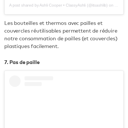
A post shared by Ashli Cooper • ClassyAshli (@itsashlib)
on
Jul 1, 
Les bouteilles et thermos avec pailles et
couvercles réutilisables permettent de réduire
notre consommation de pailles (et couvercles)
plastiques facilement.
7. Pas de paille