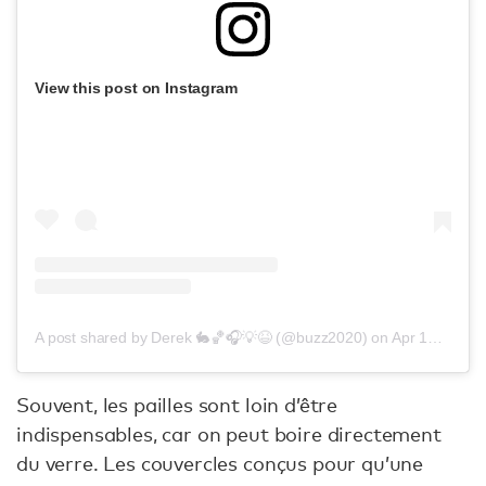
View this post on Instagram
A post shared by Derek 🐇🏀🎧💡😆 (@buzz2020)
on
Apr 13, 2017 at 11:40am PDT
Souvent, les pailles sont loin d’être
indispensables, car on peut boire directement
du verre. Les couvercles conçus pour qu’une