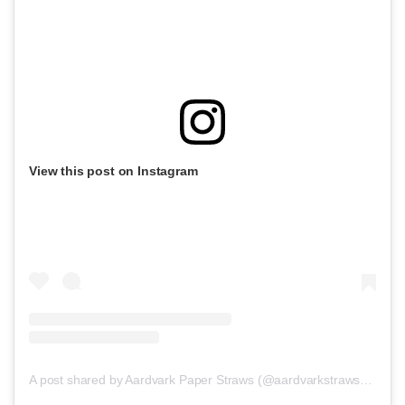
View this post on Instagram
A post shared by Aardvark Paper Straws (@aardvarkstraws)
on
Apr