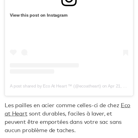
View this post on Instagram
A post shared by Eco At Heart ™ (@ecoatheart)
on
Apr 21, 2016 at 2:55pm PDT
Les pailles en acier comme celles-ci de chez
Eco
at Heart
sont durables, faciles à laver, et
peuvent être emportées dans votre sac sans
aucun problème de taches.