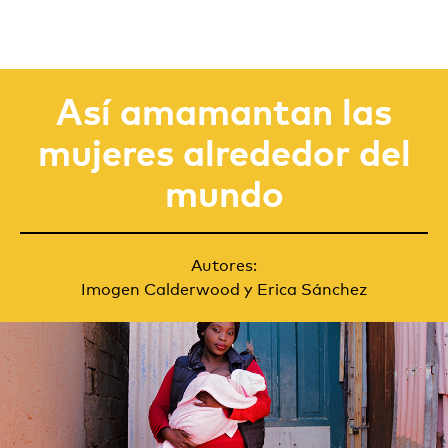
Así amamantan las
mujeres alrededor del
mundo
Autores:
Imogen Calderwood
y
Erica Sánchez