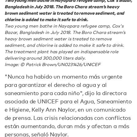
Two young men bathe in Nayapara refugee camp, Cox's Bazar,
Bangladesh in July 2018. The Boro Chara stream’s heavy
brown sediment water is treated to remove sediment, and
chlorine is added to make it safe to drink.
Two young men bathe in Nayapara refugee camp, Cox's
Bazar, Bangladesh in July 2018. The Boro Chara stream’s
heavy brown sediment water is treated to remove
sediment, and chlorine is added to make it safe to drink.
The treatment plant has played an indispensable role
delivering around 300,000 liters daily.
Image: © Patrick Brown/UN0231426/UNICEF
"Nunca ha habido un momento más urgente
para garantizar el derecho al agua y al
saneamiento para cada niño", dijo la directora
asociada de UNICEF para el Agua, Saneamiento
e Higiene, Kelly Ann Naylor, en un comunicado
de prensa. Las crisis relacionadas con conflictos
están aumentando, duran más y afectan a más
personas, señaló Naylor.