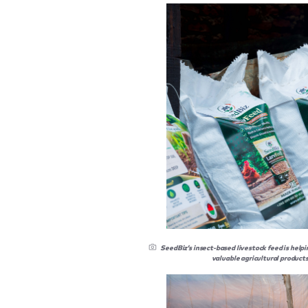
SeedBiz’s insect-based livestock feed is help
valuable agricultural products