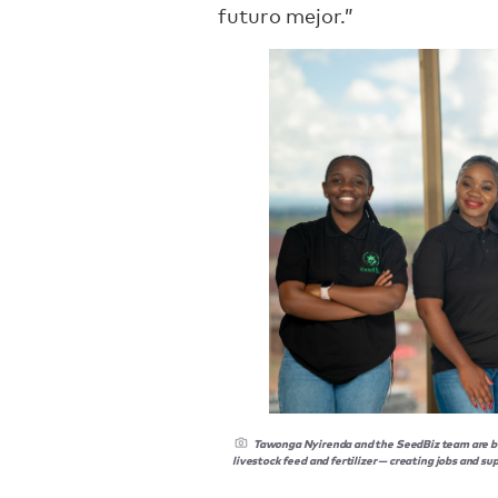
futuro mejor.”
Tawonga Nyirenda and the SeedBiz team are bui
livestock feed and fertilizer — creating jobs and s