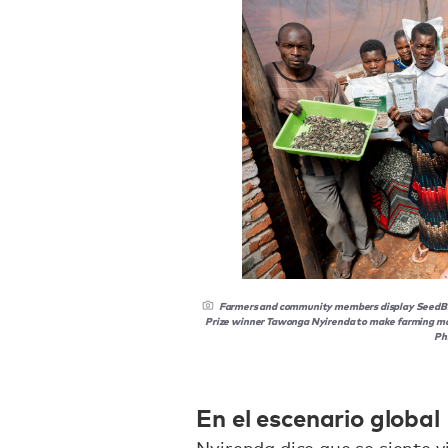
Farmers and community members display SeedBiz’s
Prize winner Tawonga Nyirenda to make farming mor
Phi
En el escenario global