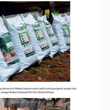
ing farmers in Malawi reduce costs while turning organic waste into
. Image: Robert Edward Phiri for Global Citizen