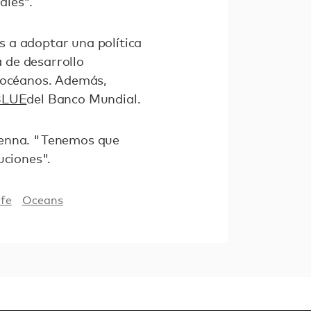
ales".
 a adoptar una política
a de desarrollo
s océanos. Además,
OBLUE
del Banco Mundial.
cKenna. "Tenemos que
uciones".
ife
Oceans