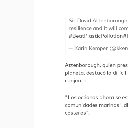
Sir David Attenborough 
resilience and it will c
#BeatPlasticPollution
#
— Karin Kemper (@kke
Attenborough, quien prese
planeta, destacó la difíci
conjunto.
"Los océanos ahora se es
comunidades marinas", di
costeros".