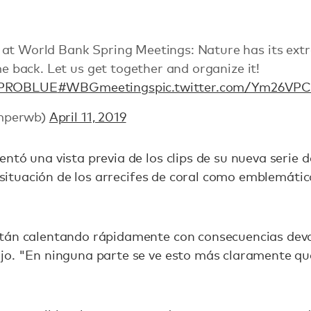
at World Bank Spring Meetings: Nature has its ext
ome back. Let us get together and organize it!
PROBLUE
#WBGmeetings
pic.twitter.com/Ym26VP
mperwb)
April 11, 2019
ntó una vista previa de los clips de su nueva serie d
l situación de los arrecifes de coral como emblemáti
tán calentando rápidamente con consecuencias deva
jo. "En ninguna parte se ve esto más claramente q