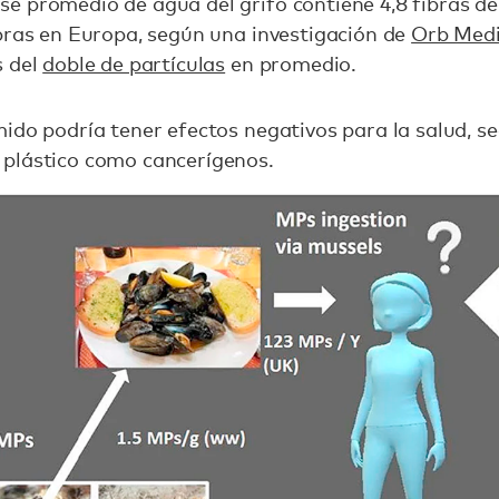
e promedio de agua del grifo contiene 4,8 fibras de
bras en Europa, según una investigación de
Orb Med
s del
doble de partículas
en promedio.
ido podría tener efectos negativos para la salud, se
plástico como cancerígenos.