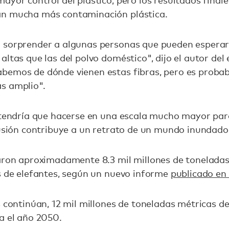
ayor control del plástico, pero los resultados fina
an mucha más contaminación plástica.
 sorprender a algunas personas que pueden esperar q
ltas que las del polvo doméstico", dijo el autor del e
abemos de dónde vienen estas fibras, pero es probab
s amplio".
, tendría que hacerse en una escala mucho mayor pa
lusión contribuye a un retrato de un mundo inundado 
aron aproximadamente 8.3 mil millones de toneladas 
s de elefantes, según un nuevo informe
publicado en
s continúan, 12 mil millones de toneladas métricas d
a el año 2050.