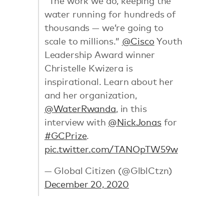
“The work we do, keeping the
water running for hundreds of
thousands — we’re going to
scale to millions.”
@Cisco
Youth
Leadership Award winner
Christelle Kwizera is
inspirational. Learn about her
and her organization,
@WaterRwanda
, in this
interview with
@NickJonas
for
#GCPrize
.
pic.twitter.com/TANOpTW59w
— Global Citizen (@GlblCtzn)
December 20, 2020