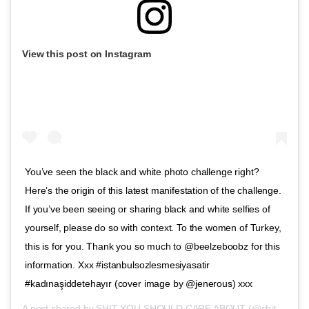
View this post on Instagram
You’ve seen the black and white photo challenge right?
Here’s the origin of this latest manifestation of the challenge.
If you’ve been seeing or sharing black and white selfies of
yourself, please do so with context. To the women of Turkey,
this is for you. Thank you so much to @beelzeboobz for this
information. Xxx #istanbulsozlesmesiyasatir
#kadınaşiddetehayır (cover image by @jenerous) xxx
A post shared by
SHIT YOU SHOULD CARE ABOUT
(@shityoushouldcareabout) on