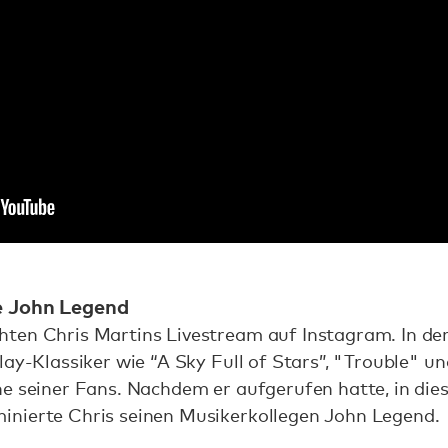
te John Legend
ten Chris Martins Livestream auf Instagram. In de
lay-Klassiker wie “A Sky Full of Stars”, "Trouble" u
he seiner Fans. Nachdem er aufgerufen hatte, in die
nierte Chris seinen Musikerkollegen John Legend.