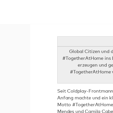
Global Citizen und 
#TogetherAtHome ins L
erzeugen und g
#TogetherAtHome ve
Seit Coldplay-Frontmann 
Anfang machte und ein kle
Motto #TogetherAtHome g
Mendes und Camila Cabell