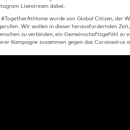
stagram Livestream dabei.
he #TogetherAtHome wurde von Global Citizen, der 
rufen. Wir wollen in dieser herausfordernden Zeit, in
Menschen zu verbinden, ein Gemeinschaftsgefühl zu 
erer Kampagne zusammen gegen das Coronavirus ak