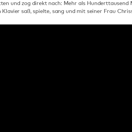
bitten und zog direkt nach: Mehr als Hunderttausend
avier saß, spielte, sang und mit seiner Frau Chris