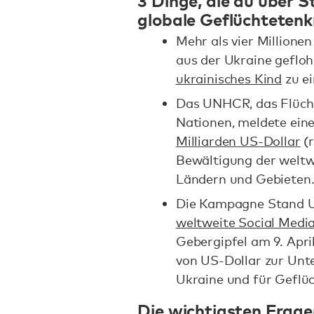
globale Geflüchtetenkr
Mehr als vier Millione
aus der Ukraine geflo
ukrainisches Kind
zu e
Das UNHCR, das Flücht
Nationen, meldete ein
Milliarden US-Dollar
(r
Bewältigung der weltwe
Ländern und Gebieten
Die Kampagne Stand Up
weltweite Social Medi
Gebergipfel am 9. April
von US-Dollar zur Unte
Ukraine und für Geflüc
Die wichtigsten Frag