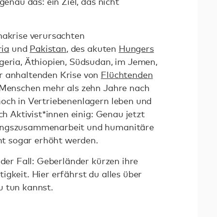
genau das: ein Ziel, das nicht
makrise verursachten
ria
und
Pakistan
, des akuten
Hungers
geria, Äthiopien, Südsudan, im Jemen,
r anhaltenden Krise von
Flüchtenden
n Menschen mehr als zehn Jahre nach
och in Vertriebenenlagern leben und
ch Aktivist*innen einig: Genau jetzt
ungszusammenarbeit und humanitäre
icht sogar erhöht werden.
 der Fall: Geberländer kürzen ihre
gkeit. Hier erfährst du alles über
u tun kannst.