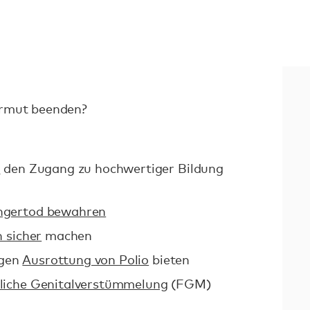
Armut beenden?
n
den Zugang zu hochwertiger Bildung
ngertod bewahren
 sicher
machen
igen
Ausrottung von Polio
bieten
liche Genitalverstümmelung
(FGM)