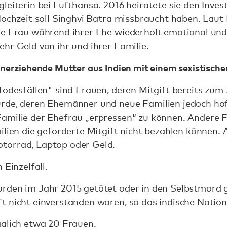
gleiterin bei Lufthansa. 2016 heiratete sie den In
Hochzeit soll Singhvi Batra missbraucht haben. Laut
ne Frau während ihrer Ehe wiederholt emotional und 
hr Geld von ihr und ihrer Familie.
inerziehende Mutter aus Indien mit einem sexistische
Todesfällen" sind Frauen, deren Mitgift bereits zum 
rde, deren Ehemänner und neue Familien jedoch ho
amilie der Ehefrau „erpressen“ zu können. Andere
ilien die geforderte Mitgift nicht bezahlen können. 
torrad, Laptop oder Geld.
 Einzelfall.
rden im Jahr 2015 getötet oder in den Selbstmord ge
t nicht einverstanden waren, so das indische Natio
glich etwa 20 Frauen.