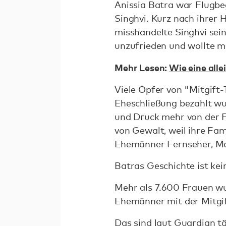
Anissia Batra war Flugbe
Singhvi. Kurz nach ihrer 
misshandelte Singhvi sei
unzufrieden und wollte me
Mehr Lesen:
Wie eine alle
Viele Opfer von "Mitgift-
Eheschließung bezahlt wu
und Druck mehr von der F
von Gewalt, weil ihre Fam
Ehemänner Fernseher, Mo
Batras Geschichte ist kein
Mehr als 7.600 Frauen wu
Ehemänner mit der Mitgif
Das sind
laut Guardian
tä