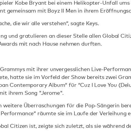
pieler Kobe Bryant bei einem Helikopter-Unfall ums
ant gemeinsam mit Boyz II Men in ihrem Eröffnungsa
ache, die wir alle verstehen“, sagte Keys.
g und gratulieren an dieser Stelle allen Global Citi
wards mit nach Hause nehmen durften.
en Grammys mit ihrer unvergesslichen Live-Performa
ete, hatte sie im Vorfeld der Show bereits zwei G
rban Contemporary Album“ für “Cuz I Love You (Delux
it ihrem Song "Jerome".
h weitere Überraschungen für die Pop-Sängerin ber
 Performance“ räumte sie im Laufe der Verleihung e
al Citizen ist, zeigte sich zuletzt, als sie während d