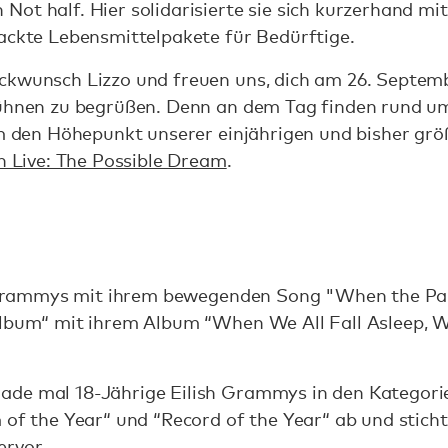
ot half. Hier solidarisierte sie sich kurzerhand mit
packte Lebensmittelpakete für Bedürftige.
ckwunsch Lizzo und freuen uns, dich am 26. Septemb
Bühnen zu begrüßen. Denn an dem Tag finden rund u
 um den Höhepunkt unserer einjährigen und bisher g
n Live: The Possible Dream
.
en Grammys mit ihrem bewegenden Song "When the Pa
 Album“ mit ihrem Album “When We All Fall Asleep,
de mal 18-Jährige Eilish Grammys in den Kategorie
 of the Year“ und “Record of the Year“ ab und sticht
ervor.