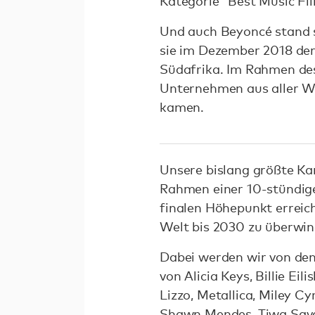
Kategorie “Best Music Fi
Und auch Beyoncé stand 
sie im Dezember 2018 de
Südafrika. Im Rahmen des
Unternehmen aus aller We
kamen.
Unsere bislang größte K
Rahmen einer 10-stündige
finalen Höhepunkt erreic
Welt bis 2030 zu überwin
Dabei werden wir von den
von Alicia Keys, Billie Ei
Lizzo, Metallica, Miley C
Shawn Mendes, Tiwa Sava