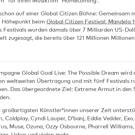
lm“ für ihren Musikfilm “Homecoming“.
schon auf einer Global Citizen Bühne: Gemeinsam
r Höhepunkt beim
Global Citizen Festival: Mandela 
 Festivals wurden damals über 7 Milliarden US-Dol
lt zugesagt, die bereits über 121 Millionen Million
ampagne Global Goal Live: The Possible Dream wird
n weltweiten Übertragung und mit fünf Festivals r
hen. Das übergeordnete Ziel: Extreme Armut in den
den.
 großartigsten Künstler*innen unserer Zeit unterst
lish, Coldplay, Cyndi Lauper, D’banj, Eddie Vedder, Exo
yrus, Muse, Ozuna, Ozzy Osbourne, Pharrell Williams,
ge, Usher und vielen mehr.