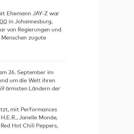
 mit Ehemann JAY-Z war
100
in Johannesburg,
lar von Regierungen und
en Menschen zugute
 am 26. September im
und um die Welt ihren
 59 ärmsten Ländern der
ützt, mit Performances
, H.E.R., Janelle Monáe,
 Red Hot Chili Peppers,