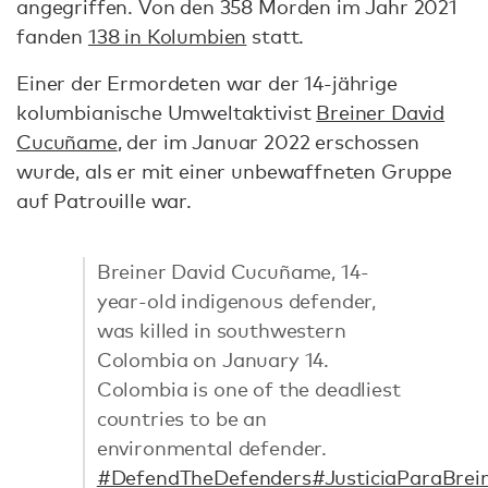
angegriffen. Von den 358 Morden im Jahr 2021
fanden
138 in Kolumbien
statt.
Einer der Ermordeten war der 14-jährige
kolumbianische Umweltaktivist
Breiner David
Cucuñame
, der im Januar 2022 erschossen
wurde, als er mit einer unbewaffneten Gruppe
auf Patrouille war.
Breiner David Cucuñame, 14-
year-old indigenous defender,
was killed in southwestern
Colombia on January 14.
Colombia is one of the deadliest
countries to be an
environmental defender.
#DefendTheDefenders
#JusticiaParaBrei