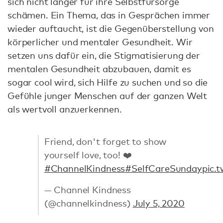
sich nicht länger für ihre Selbstfürsorge
schämen. Ein Thema, das in Gesprächen immer
wieder auftaucht, ist die Gegenüberstellung von
körperlicher und mentaler Gesundheit. Wir
setzen uns dafür ein, die Stigmatisierung der
mentalen Gesundheit abzubauen, damit es
sogar cool wird, sich Hilfe zu suchen und so die
Gefühle junger Menschen auf der ganzen Welt
als wertvoll anzuerkennen.
Friend, don't forget to show
yourself love, too! ❤️
#ChannelKindness
#SelfCareSunday
pic.
— Channel Kindness
(@channelkindness)
July 5, 2020