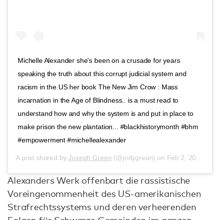
Michelle Alexander she's been on a crusade for years
speaking the truth about this corrupt judicial system and
racism in the US her book The New Jim Crow : Mass
incarnation in the Age of Blindness.. is a must read to
understand how and why the system is and put in place to
make prison the new plantation... #blackhistorymonth #bhm
#empowerment #michellealexander
A post shared by
Joseph Green
(@jodygrean) on
Feb 2, 2017 at 5:46am PST
Alexanders Werk offenbart die rassistische
Voreingenommenheit des US-amerikanischen
Strafrechtssystems und deren verheerenden
Folgen für Schwarze Gemeinden im ganzen