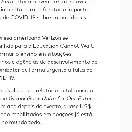
 Future
foi um evento e um show com
nciamento para enfrentar o impacto
a de COVID-19 sobre comunidades
resa americana Verizon se
lhão para a Education Cannot Wait,
ormar o ensino em situações
rnos e agências de desenvolvimento de
ombater de forma urgente a falta de
ID-19.
en divulgou um relatório detalhando o
ssão
Global Goal: Unite for Our Future
um ano depois do evento, quase US$
ilhão mobilizados em doações já está
s no mundo todo.