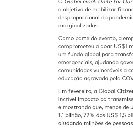
O
Global Goal: Unite for Our
o objetivo de mobilizar fina
desproporcional da pandemi
marginalizadas.
Como parte do evento, a emp
comprometeu a doar US$1 mi
um fundo global para transf
emergenciais, ajudando gove
comunidades vulneráveis a c
educação agravada pela COV
Em fevereiro, a Global Citiz
incrível impacto da transmi
e mostrando que, menos de 
1,1 bilhão, 72% dos US$ 1,5 b
ajudando milhões de pessoa