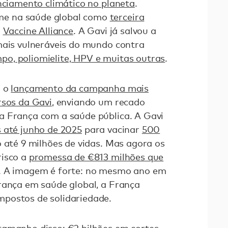
nciamento climático no planeta
.
e na saúde global como
terceira
a
Vaccine Alliance
. A Gavi já salvou a
mais vulneráveis do mundo contra
po, poliomielite, HPV e muitas outras
.
u o
lançamento da campanha mais
rsos da Gavi
, enviando um recado
a França com a saúde pública. A Gavi
 até junho de 2025
para vacinar
500
o até 9 milhões de vidas. Mas agora os
risco a
promessa de €813 milhões que
. A imagem é forte: no mesmo ano em
rança em saúde global, a França
postos de solidariedade.