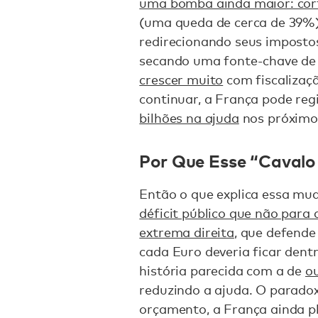
uma bomba ainda maior: cor
(uma queda de cerca de 39%).
redirecionando seus imposto
secando uma fonte-chave de
crescer muito
com fiscalizaç
continuar, a França pode re
bilhões na ajuda
nos próximos
Por Que Esse “Cavalo
Então o que explica essa mu
déficit público que não para 
extrema direita
, que defende
cada Euro deveria ficar dent
história parecida com a de
ou
reduzindo a ajuda. O parad
orçamento, a França ainda p