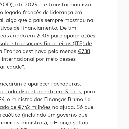
(AOD), até 2025 — e transformou isso
r o legado francês de liderança em
al, algo que o país sempre mostrou na
tivos de financiamento. De um
reas criado em 2005
para apoiar ações
sobre transações financeiras (ITF) de
 a França destinava pelo menos
€738
 internacional por meio desses
ariedade”.
meçaram a aparecer rachaduras.
i
adiada discretamente em 5 anos
, para
024, o ministro das Finanças Bruno Le
ado de €742 milhões
na ajuda. Só que,
 caótica (incluindo um
governo que
rimeiros-ministros
), a França soltou