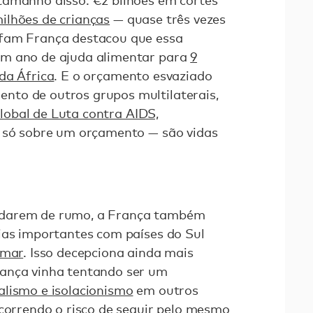
tamanho disso: €2 bilhões em cortes
ilhões de crianças
— quase três vezes
xfam França destacou que essa
um ano de ajuda alimentar para
9
da África
. E o orçamento esvaziado
to de outros grupos multilaterais,
obal de Luta contra AIDS,
é só sobre um orçamento — são vidas
udarem de rumo, a França também
ias importantes com países do Sul
imar
. Isso decepciona ainda mais
ança vinha tentando ser um
alismo e isolacionismo
em outros
 correndo o risco de seguir pelo mesmo