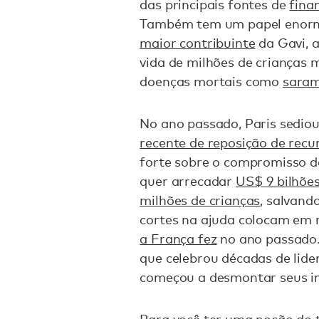
das principais fontes de
fina
Também tem um papel enorm
maior contribuinte
da Gavi, 
vida de milhões de crianças 
doenças mortais como
saram
No ano passado, Paris sedio
recente de reposição de recu
forte sobre o compromisso d
quer arrecadar
US$ 9 bilhões
milhões de crianças
, salvand
cortes na ajuda colocam em 
a França fez
no ano passado
que celebrou décadas de lide
começou a desmontar seus im