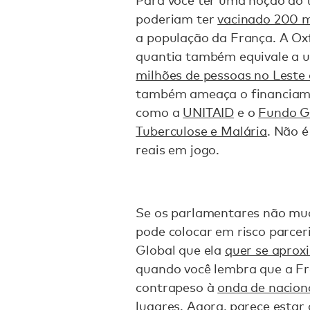
Para você ter uma noção do 
poderiam ter
vacinado 200 m
a população da França. A O
quantia também equivale a 
milhões de pessoas no Leste 
também ameaça o financiamen
como a
UNITAID
e o
Fundo Gl
Tuberculose e Malária
. Não 
reais em jogo.
Se os parlamentares não m
pode colocar em risco parcer
Global que ela
quer se aprox
quando você lembra que a Fr
contrapeso à
onda de nacion
lugares. Agora, parece estar