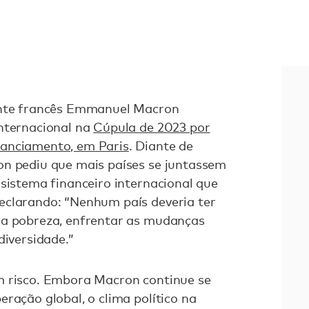
ente francês Emmanuel Macron
internacional na
Cúpula de 2023 por
nanciamento, em Paris
. Diante de
on pediu que mais países se juntassem
 sistema financeiro internacional que
eclarando: “Nenhum país deveria ter
 a pobreza, enfrentar as mudanças
diversidade.”
m risco. Embora Macron continue se
ração global, o clima político na