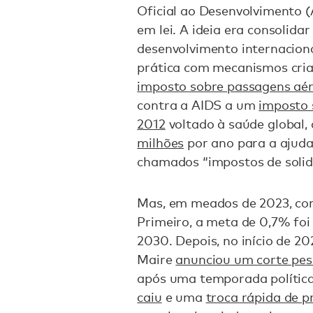
Oficial ao Desenvolvimento 
em lei. A ideia era consolida
desenvolvimento internacion
prática com mecanismos cria
imposto sobre passagens aé
contra a AIDS a um
imposto 
2012
voltado à saúde global,
milhões
por ano para a ajuda
chamados “impostos de solid
Mas, em meados de 2023, co
Primeiro, a meta de 0,7% fo
2030. Depois, no início de 2
Maire
anunciou um corte pes
após uma temporada política
caiu
e uma
troca rápida de p