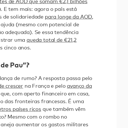
tes de AOD que somam €2,1 bilhões
 E tem mais: agora o país está
s de solidariedade
para longe da AOD
,
 ajuda (mesmo com potencial de
ão adequada). Se essa tendência
gistrar uma
queda total de €21,2
 cinco anos.
 de Pau”?
dança de rumo? A resposta passa pelo
de crescer
na França e pelo
avanço da
 que, com aperto financeiro em casa,
ro das fronteiras francesas. É uma
tros países ricos
que também vêm
oxo? Mesmo com o rombo no
laneja aumentar os gastos militares