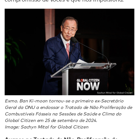
Exmo. Ban Ki-moon tornou-se o primeiro ex-Secretário
Geral da ONU a endossar o Tratado de Não Proliferação de
Combustíveis Fósseis na Sessões de Saúde e Clima do
Global Citizen em 25 de setembro de 2024.
Image: Sachyn Mital for Global Citizen