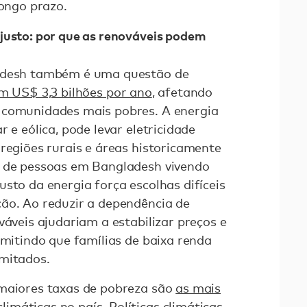
longo prazo.
justo: por que as renováveis podem
ladesh também é uma questão de
 US$ 3,3 bilhões por ano
, afetando
 comunidades mais pobres. A energia
 e eólica, pode levar eletricidade
 regiões rurais e áreas historicamente
s de pessoas em Bangladesh vivendo
sto da energia força escolhas difíceis
ão. Ao reduzir a dependência de
váveis ajudariam a estabilizar preços e
rmitindo que famílias de baixa renda
imitados.
 maiores taxas de pobreza são
as mais
limáticas
no país. Políticas climáticas