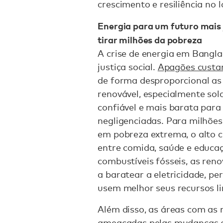
crescimento e resiliência no 
Energia para um futuro mais 
tirar milhões da pobreza
A crise de energia em Bang
justiça social.
Apagões custam
de forma desproporcional as
renovável, especialmente solar
confiável e mais barata para
negligenciadas. Para milhõe
em pobreza extrema, o alto cu
entre comida, saúde e educaç
combustíveis fósseis, as reno
a baratear a eletricidade, pe
usem melhor seus recursos l
Além disso, as áreas com as
ameaçadas pelas mudanças c