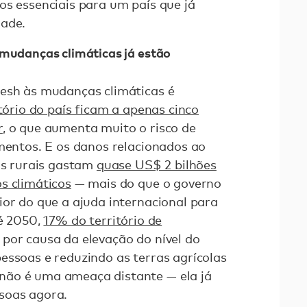
os essenciais para um país que já
dade.
 mudanças climáticas já estão
desh às mudanças climáticas é
tório do país ficam a apenas cinco
r
, o que aumenta muito o risco de
amentos. E os danos relacionados ao
ias rurais gastam
quase US$ 2 bilhões
s climáticos
— mais do que o governo
ior do que a ajuda internacional para
té 2050,
17% do território de
por causa da elevação do nível do
essoas e reduzindo as terras agrícolas
não é uma ameaça distante — ela já
soas agora.