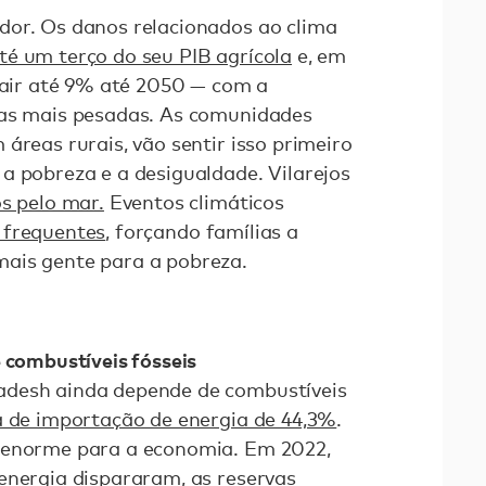
dor. Os danos relacionados ao clima
té um terço do seu PIB agrícola
e, em
 cair até 9% até 2050 — com a
das mais pesadas. As comunidades
áreas rurais, vão sentir isso primeiro
a pobreza e a desigualdade. Vilarejos
s pelo mar.
Eventos climáticos
 frequentes
, forçando famílias a
ais gente para a pobreza.
 combustíveis fósseis
adesh ainda depende de combustíveis
a de importação de energia de 44,3%
.
 enorme para a economia. Em 2022,
 energia dispararam,
as reservas