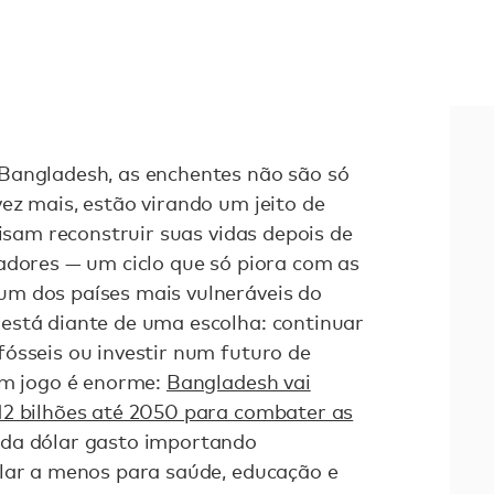
Bangladesh, as enchentes não são só
ez mais, estão virando um jeito de
cisam reconstruir suas vidas depois de
adores — um ciclo que só piora com as
m dos países mais vulneráveis do
está diante de uma escolha: continuar
ósseis ou investir num futuro de
em jogo é enorme:
Bangladesh vai
12 bilhões até 2050 para combater as
ada dólar gasto importando
ólar a menos para saúde, educação e