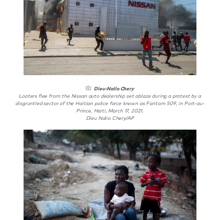
Dieu-Nalio Chery
Looters flee from the Nissan auto dealership set ablaze during a protest by a
disgruntled sector of the Haitian police force known as Fantom 509, in Port-au-
Prince, Haiti, March 17, 2021.
Dieu Nalio Chery/AP