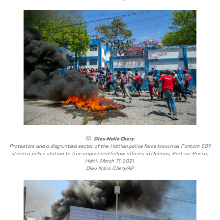
Dieu-Nalio Chery
Protestors and a disgruntled sector of the Haitian police force known as Fantom 509
storm a police station to free imprisoned fellow officers in Delmas, Port-au-Prince,
Haiti, March 17, 2021.
Dieu Nalio Chery/AP