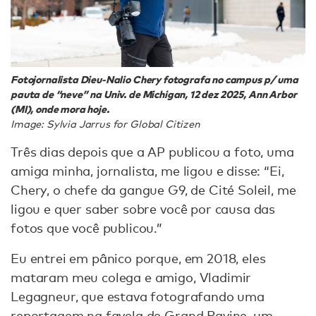
Fotojornalista Dieu-Nalio Chery fotografa no campus p/ uma
pauta de “neve” na Univ. de Michigan, 12 dez 2025, Ann Arbor
(MI), onde mora hoje.
Image: Sylvia Jarrus for Global Citizen
Três dias depois que a AP publicou a foto, uma
amiga minha, jornalista, me ligou e disse: “Ei,
Chery, o chefe da gangue G9, de Cité Soleil, me
ligou e quer saber sobre você por causa das
fotos que você publicou.”
Eu entrei em pânico porque, em 2018, eles
mataram meu colega e amigo, Vladimir
Legagneur, que estava fotografando uma
reportagem na favela de Grand Ravine, um