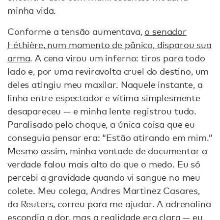
minha vida.
Conforme a tensão aumentava,
o senador
Féthière, num momento de pânico, disparou sua
arma
. A cena virou um inferno: tiros para todo
lado e, por uma reviravolta cruel do destino, um
deles atingiu meu maxilar. Naquele instante, a
linha entre espectador e vítima simplesmente
desapareceu — e minha lente registrou tudo.
Paralisado pelo choque, a única coisa que eu
conseguia pensar era: “Estão atirando em mim.”
Mesmo assim, minha vontade de documentar a
verdade falou mais alto do que o medo. Eu só
percebi a gravidade quando vi sangue no meu
colete. Meu colega, Andres Martinez Casares,
da Reuters, correu para me ajudar. A adrenalina
escondia a dor, mas a realidade era clara — eu