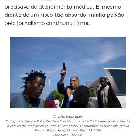
precisava de atendimento médico. E, mesmo
diante de um risco tão absurdo, minha paixão
pelo jornalismo continuou firme.
Dieu-Nalio Chery
Ruling party Senator Ralph Fethiere fires his gun outside Parliament as he arrives for
a vote on the ratification of Fritz William Michel's nomination as prime minister in
Port-au-Prince, Haiti, Monday, Sept. 23, 2019.
Dieu Nalio Chery/AP