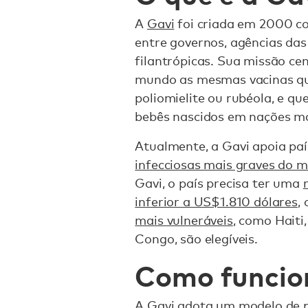
A
Gavi
foi criada em 2000 c
entre governos, agências da
filantrópicas. Sua missão cen
mundo as mesmas vacinas qu
poliomielite ou rubéola, e q
bebês nascidos em nações mai
Atualmente, a Gavi apoia pa
infecciosas mais graves do 
Gavi, o país precisa ter uma
inferior a US$1.810 dólares
,
mais vulneráveis
, como Haiti
Congo, são elegíveis.
Como funcio
A Gavi adota um modelo de p