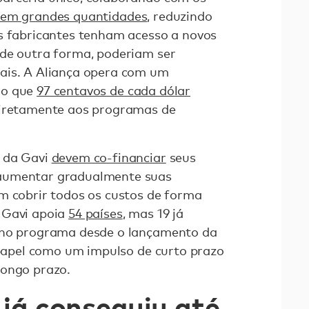
 em grandes quantidades
, reduzindo
s fabricantes tenham acesso a novos
 de outra forma, poderiam ser
ais. A Aliança opera com um
do que
97 centavos de cada dólar
diretamente aos programas de
o da Gavi
devem co-financiar
seus
aumentar gradualmente suas
m cobrir todos os custos de forma
 Gavi apoia
54 países
, mas 19 já
 no programa desde o lançamento da
u papel como um impulso de curto prazo
longo prazo.
 já conseguiu até