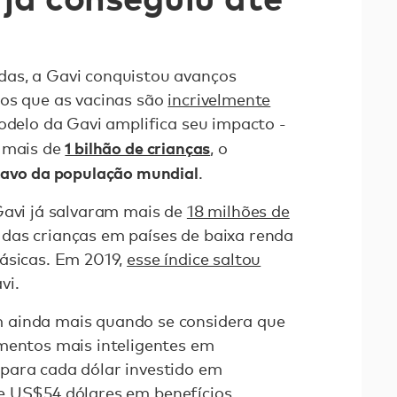
as, a Gavi conquistou avanços
mos que as vacinas são
incrivelmente
delo da Gavi amplifica seu impacto -
1 bilhão de crianças
r mais de
, o
tavo da população mundial
.
Gavi já salvaram mais de
18 milhões de
das crianças em países de baixa renda
ásicas. Em 2019,
esse índice saltou
vi.
 ainda mais quando se considera que
mentos mais inteligentes em
para cada dólar investido em
de
US$54 dólares em benefícios