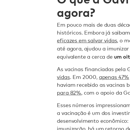
agora?
Em pouco mais de duas décad
históricos. Embora já saiba
eficazes em salvar vidas,
o mo
até agora, ajudou a imuniza
um oi
equivalente a cerca de
As vacinas financiadas pela 
vidas
. Em 2000,
apenas 47%
haviam recebido as vacinas b
para 82%
, com o apoio da Ga
Esses números impressionam
a vacinação é um dos investi
desenvolvimento econômico: 
imunização, há um retorno 