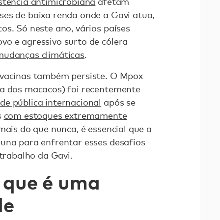
stência antimicrobiana
afetam
es de baixa renda onde a Gavi atua,
os. Só neste ano, vários países
o e agressivo surto de cólera
mudanças climáticas
.
 vacinas também persiste. O Mpox
la dos macacos) foi recentemente
de pública internacional
após se
s
com estoques extremamente
 mais do que nunca, é essencial que a
una para enfrentar esses desafios
 trabalho da Gavi.
o que é uma
de