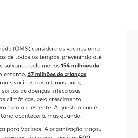
aúde (OMS) considera as vacinas uma
as de todos os tempos, prevenindo até
154 milhões de
e salvando pelo menos
67 milhões de crianças
o entanto,
mais vacinas nos últimos anos,
 surtos de doenças infecciosas
s climáticas, pelo crescimento
 em escala crescente. A questão não é
tária acontecerá, mas quando.
nça para Vacinas. A organização traçou
500
 próximos cinco anos
: vacinar