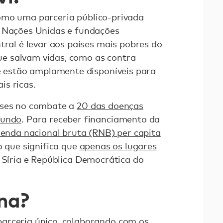
omo uma parceria público-privada
s Nações Unidas e fundações
tral é levar aos países mais pobres do
e salvam vidas, como as contra
ue estão amplamente disponíveis para
s ricas.
íses no combate a
20 das doenças
mundo
. Para receber financiamento da
renda nacional bruta (RNB) per capita
 o que significa que
apenas os lugares
, Síria e República Democrática do
na?
arceria único, colaborando com os