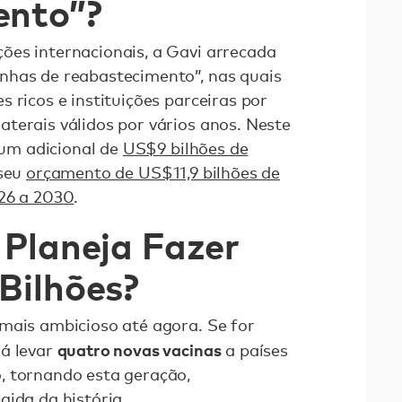
ento”?
ões internacionais, a Gavi arrecada
nhas de reabastecimento”, nas quais
 ricos e instituições parceiras por
terais válidos por vários anos. Neste
o um adicional de
US$9 bilhões de
 seu
orçamento de US$11,9 bilhões de
026 a 2030
.
 Planeja Fazer
Bilhões?
mais ambicioso até agora. Se for
quatro novas vacinas
rá levar
a países
, tornando esta geração,
gida da história
.