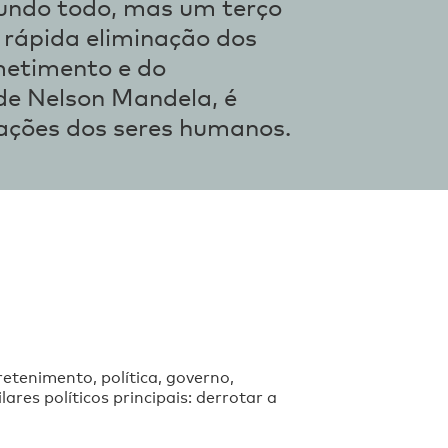
mundo todo, mas um terço
a rápida eliminação dos
metimento e do
de Nelson Mandela, é
ações dos seres humanos.
etenimento, política, governo,
ares políticos principais: derrotar a