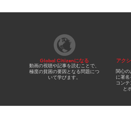
Global Citizenになる
アクシ
動画の視聴や記事を読むことで、
関心の
極度の貧困の要因となる問題につ
に署名
いて学びます。
コンテ
と