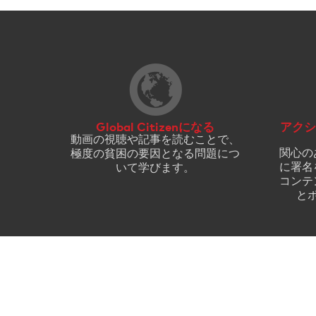
Global Citizenになる
アクシ
動画の視聴や記事を読むことで、
関心の
極度の貧困の要因となる問題につ
に署名
いて学びます。
コンテ
と