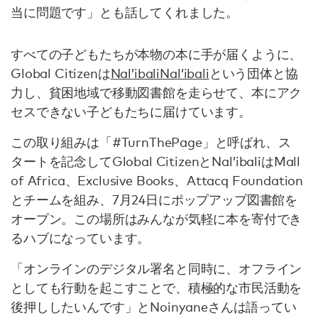
当に問題です」とも話してくれました。
すべての子どもたちが本物の本に手が届くように、
Global Citizenは
Nal’ibali
Nal’ibali
という団体と協
力し、貧困地域で移動図書館を走らせて、本にアク
セスできない子どもたちに届けています。
この取り組みは「#TurnThePage」と呼ばれ、ス
タートを記念してGlobal CitizenとNal’ibaliはMall
of Africa、Exclusive Books、Attacq Foundation
とチームを組み、7月24日にポップアップ図書館を
オープン。この場所はみんなが気軽に本を寄付でき
るハブになっています。
「オンラインのデジタル署名と同時に、オフライン
としても行動を起こすことで、積極的な市民活動を
後押ししたいんです」とNoinyaneさんは語ってい