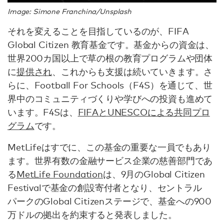
Image: Simone Franchina/Unsplash
それを変えることを目指しているのが、FIFA
Global Citizen 教育基金です。基金からの資金は、
世界200カ国以上で草の根の教育プログラムや団体
に
提供され
、これからも支援は続いていきます。さ
らに、Football For Schools（F4S）を通じて、世
界中のコミュニティづくりや学びへの投資も進めて
います。F4Sは、
FIFAとUNESCOによる共同プロ
グラム
です。
MetLifeはすでに、この基金の重要な一員でもあり
ます。世界有数の金融サービス企業の慈善部門であ
る
MetLife Foundation
は、9月のGlobal Citizen
Festivalで基金の創設寄付者となり、セントラル
パークのGlobal Citizenステージで、基金への900
万ドルの拠出を約束すると発表しました。