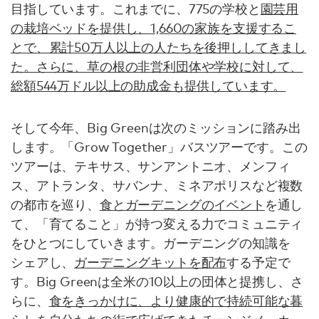
目指しています。これまでに、775の学校と
園芸用
の栽培ベッドを提供し、
1,660の家族
を支援するこ
とで、累計50万人以上の人たちを後押ししてきまし
た。さらに、草の根の非営利団体や学校に対して、
総額544万ドル以上の助成金も提供しています。
そして今年、Big Greenは次のミッションに踏み出
します。「Grow Together」バスツアーです。この
ツアーは、テキサス、サンアントニオ、メンフィ
ス、アトランタ、サバンナ、ミネアポリスなど複数
の都市を巡り、
食とガーデニングのイベント
を通し
て、「育てること」が持つ変える力でコミュニティ
をひとつにしていきます。ガーデニングの知識を
シェアし、
ガーデニングキットを配布
する予定で
す。Big Greenは全米の10以上の団体と提携し、さ
らに、
食をきっかけに、より健康的で持続可能な暮