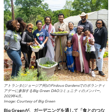
アトランタ(ジョージア州)のFirdous Gardensでのボランティ
アデーに参加するBig Green DAOコミュニティのメンバー。
2023年4月。
Image: Courtesy of Big Green
Big Greenが、ガーデニングを通して「食とのつな