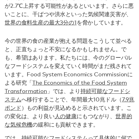
が2.7℃上昇する可能性があるといいます。さらに悪
いことに、干ばつや洪水といった気候関連災害が、
世界の食料生産の最大3分の1
を脅かしています。
今の世界の食の産業が抱える問題をこうして並べる
と、正直ちょっと不安になるかもしれません。で
も、希望はあります。私たちには、今のグローバル
なフードシステムを変えていく時間がまだ残されて
います。Food System Economics Commissionに
よる研究「
The Economics of the Food System
Transformation
」では、より
持続可能なフードシ
ステム
へ移行することで、年間最大10兆ドル（
7.9兆
ポンド
）もの利益が見込めると示されています。こ
の変化は、より良い
人の健康
にもつながり、
世界的
な気候危機
の緩和にも貢献できます。
では、持続可能なフードシステムって具体的に何で