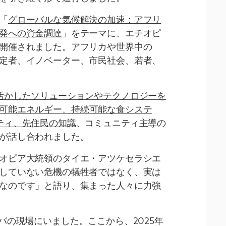
「
グローバルな気候解決の加速：アフリ
発への資金調達
」をテーマに、エチオピ
開催されました。アフリカや世界中の
定者、イノベーター、市民社会、若者、
活かしたソリューションやテクノロジーを
可能エネルギー、持続可能な食システ
ティ、先住民の知識
、コミュニティ主導の
が話し合われました。
オピア大統領のタイエ・アツケセラシエ
していない危機の犠牲者ではなく、実は
なのです」と語り、集まった人々に力強
ィスアベバの現場にいました。ここから、2025年