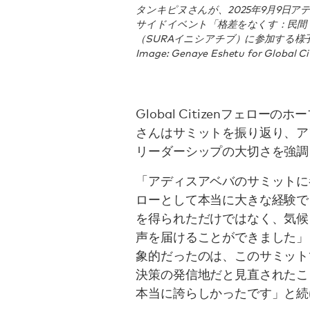
タンキピヌさんが、2025年9月9日
サイドイベント「格差をなくす：民間
（SURAイニシアチブ）に参加する様
Image: Genaye Eshetu for Global Ci
Global Citizenフェロ
さんはサミットを振り返り、ア
リーダーシップの大切さを強調
「アディスアベバのサミットに参加で
ローとして本当に大きな経験で
を得られただけではなく、気候
声を届けることができました」
象的だったのは、このサミット
決策の発信地だと見直されたこ
本当に誇らしかったです」と続