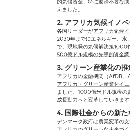
的気候資金、特に返済不要な助
えました。
2. アフリカ気候イノ
各国リーダーが
アフリカ気候イ
2030年までにエネルギー、
で、現地発の気候解決策100
500億ドル規模の先導的資金調
3. グリーン産業化の推
アフリカの金融機関（AfDB、Afr
アフリカ・グリーン産業化イニシ
ました。1000億米ドル規模
成長動力へと変革していきます
4. 国際社会からの新
デンマーク政府は農業変革の支
アフリカのグリーンな未来づく