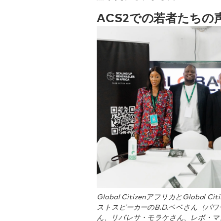
ACS2での若者たちの
Global CitizenアフリカとGlob
ストスピーカーのB.D.ベベさん（パ
ん、リパレサ・モラケさん、レボ・マ