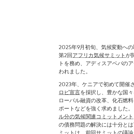
2025年9月初旬、気候変動へ
第2回
アフリカ気候サミット
が
トを務め、アディスアベバのア
われました。
2023年、ケニアで初めて開
ロビ宣言
を採択し、豊かな国々
ローバル融資の改革、化石燃料
ポートなどを強く求めました。
ル分の気候関連コミットメント
の債務問題の解決には十分とは
ミットは、前回サミットの議論