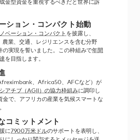
成金型資金を重視するべきだと世界に訴
ベーション・コンパクト始動
ノベーション・コンパクト
を披露し、
水、農業、交通、レジリエンスを含む分野
0件の実現を誓いました。この枠組みで
年間
達
を目指します。
進
eximbank、Africa50、AFCなど）が
アチブ（AGII）の協力枠組み
に調印し
の資金で、アフリカの産業を気候スマートな
。
たなコミットメント
援に
7900万米ドル
のサポートを表明し、
りにしっかり関与するとメッセージを送