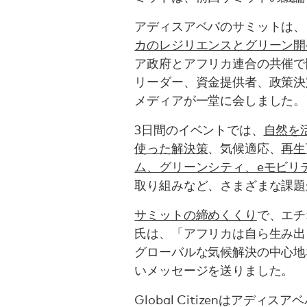
アディスアベバのサミットは、
カのレジリエンスとグリーン開
ア政府とアフリカ連合の共催で
リーダー、資金提供者、政策決
メディアが一堂に会しました。
3日間のイベントでは、
自然を
使った解決策
、気候適応、
再生
ム、グリーンシティ、eモビリ
取り組みなど、さまざまな課題
サミットの締めくくり
で、エチ
氏は、「アフリカは自ら生み出
グローバルな気候解決の中心地
いメッセージを送りました。
Global Citizenはアデ