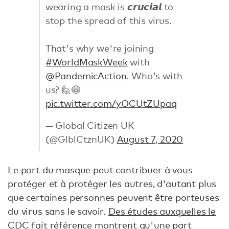
wearing a mask is 𝙘𝙧𝙪𝙘𝙞𝙖𝙡 to
stop the spread of this virus.
That's why we're joining
#WorldMaskWeek
with
@PandemicAction
. Who's with
us? 🙋😷
pic.twitter.com/yOCUtZUpaq
— Global Citizen UK
(@GlblCtznUK)
August 7, 2020
Le port du masque peut contribuer à vous
protéger et à protéger les autres, d'autant plus
que certaines personnes peuvent être porteuses
du virus sans le savoir.
Des études auxquelles le
CDC fait référence
montrent qu'une part